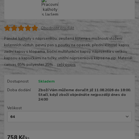
Ohodnotit produkt
Pánské kalhoty s náprsenkou, zesílená kolena s možností vložení
kolenních výztuh, pevný pas s poutky na opasek, přední klínové kapsy,
zadní kapsy s klopama, boční multifunkční kapsy, náprsenka s velkou
kapsou a kapsičkami na tužky, vnitřní náprsenková kapsa na zip. Materiál:
canvas 65% polyester 35%...
celý popis
Dostupnost
Skladem
Doba dodání
Zboží Vám můžeme doručit již 11.08.2026 do 18:00.
Stačí, když zboží objednáte nejpozději dnes do
24:00
Velikost
758 Kč
/
ks