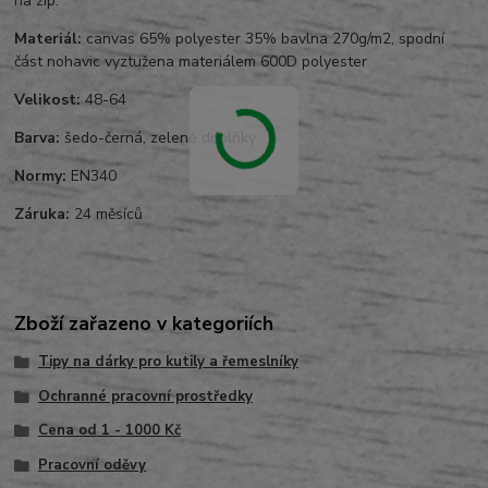
na zip.
Materiál:
canvas 65% polyester 35% bavlna 270g/m2, spodní
část nohavic vyztužena materiálem 600D polyester
Velikost:
48-64
Barva:
šedo-černá, zelené doplňky
Normy:
EN340
Záruka:
24 měsíců
Zboží zařazeno v kategoriích
Tipy na dárky pro kutily a řemeslníky
Ochranné pracovní prostředky
Cena od 1 - 1000 Kč
Pracovní oděvy