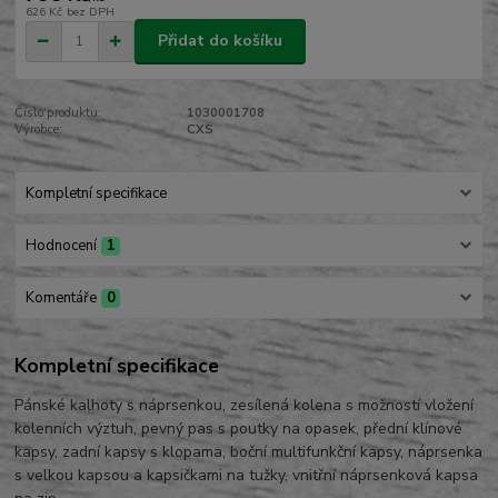
626 Kč
bez DPH
Přidat do košíku
Číslo produktu:
1030001708
Výrobce:
CXS
Kompletní specifikace
Hodnocení
1
Komentáře
0
Kompletní specifikace
Pánské kalhoty s náprsenkou, zesílená kolena s možností vložení
kolenních výztuh, pevný pas s poutky na opasek, přední klínové
kapsy, zadní kapsy s klopama, boční multifunkční kapsy, náprsenka
s velkou kapsou a kapsičkami na tužky, vnitřní náprsenková kapsa