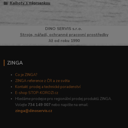
Kalhoty s náprsenkou
DINO
SERVI
S
s.r.o.
Stroje, nářadí, ochranné pracovní prostředky
Již od roku 1990
ZINGA
Co je ZINGA?
ZINGA reference z ČR a ze světa
Kontakt: prodej a technické poradenství
E-shop STOP-KOROZI.cz
Hledáme prodejce pro regionální prodej produktů ZINGA.
Volejte
734 149 007
nebo napište na email:
zinga@dinoservis.cz