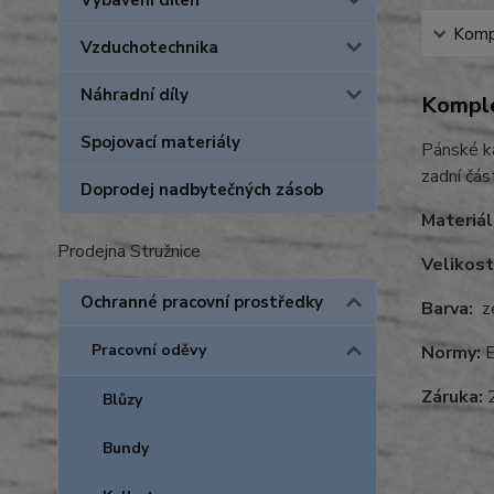
Vybavení dílen
Kompl
Vzduchotechnika
Náhradní díly
Komple
Spojovací materiály
Pánské ka
zadní čás
Doprodej nadbytečných zásob
Materiál
Prodejna Stružnice
Velikost
Ochranné pracovní prostředky
Barva:
ze
Pracovní oděvy
Normy:
E
Záruka:
2
Blůzy
Bundy