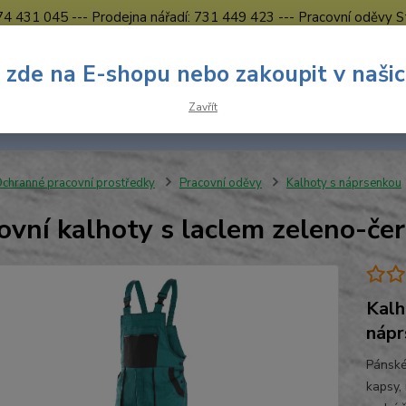
774 431 045 --- Prodejna nářadí: 731 449 423 --- Pracovní oděvy S
Obchodní podmínky
Kontakty Česká Lípa
 zde na E-shopu nebo zakoupit v naši
Nevíte
Hledat
Zavřít
731 
8.00 h
chranné pracovní prostředky
Pracovní oděvy
Kalhoty s náprsenkou
ovní kalhoty s laclem zeleno-č
Kalh
nápr
Pánské
kapsy,