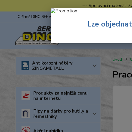
--- Spojovací materiál: 
O firmě DINO SERVIS s.r.o.
ZINGA
Fotogalerie z výstav
Lze objednat
Úvod
O
Antikorozní nátěry
ZINGAMETALL
Prac
Produkty za nejnižší cenu
na internetu
Tipy na dárky pro kutily a
řemeslníky
Akční nabídka