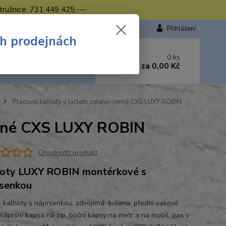
tružnice: 731 449 425 ---
Přihlášení
ch prodejnách
 si rady? Zavolejte.
0
ks
449 423
za
0,00 Kč
od. - 16.00 hod.
Pracovní kalhoty s laclem zeleno-černé CXS LUXY ROBIN
erné CXS LUXY ROBIN
Ohodnotit produkt
oty LUXY ROBIN montérkové s
senkou
 kalhoty s náprsenkou, zdvojená kolena, přední vakové
 náprsní kapsa na zip, boční kapsy na metr a na mobil, pas v