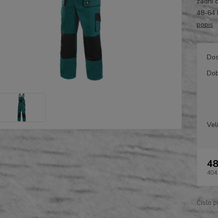
zadní 
48-64 
popis
Dos
Dob
Vel
48
404
Číslo p