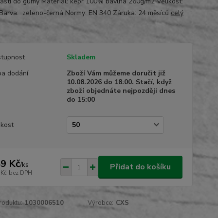
části do gumy Materiál: kepr 100% bavlna 260g/m2 Velikost:
Barva: zeleno-černá Normy: EN 340 Záruka: 24 měsíců
celý
tupnost
Skladem
a dodání
Zboží Vám můžeme doručit již
10.08.2026 do 18:00. Stačí, když
zboží objednáte nejpozději dnes
do 15:00
ikost
9 Kč
/
ks
Přidat do košíku
 Kč
bez DPH
roduktu:
1030006510
Výrobce:
CXS