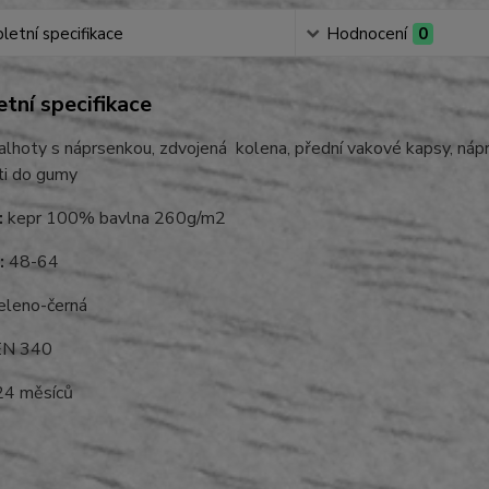
etní specifikace
Hodnocení
0
tní specifikace
lhoty s náprsenkou, zdvojená kolena, přední vakové kapsy, náprs
ti do gumy
:
kepr 100% bavlna 260g/m2
:
48-64
leno-černá
N 340
4 měsíců