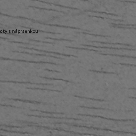
oty s náprsenkou