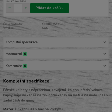
404 Kč
bez DPH
Přidat do košíku
Číslo produktu:
1030006510
Výrobce:
CXS
Kompletní specifikace
Hodnocení
0
Komentáře
0
Kompletní specifikace
Pánské kalhoty s náprsenkou, zdvojená kolena, přední vakové
kapsy, náprsní kapsa na zip, boční kapsy na metr a na mobil, pas v
zadní části do gumy
Materiál:
kepr 100% bavlna 260g/m2