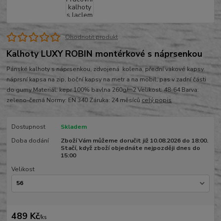
Ohodnotit produkt
Kalhoty LUXY ROBIN montérkové s náprsenkou
Pánské kalhoty s náprsenkou, zdvojená kolena, přední vakové kapsy,
náprsní kapsa na zip, boční kapsy na metr a na mobil, pas v zadní části
do gumy Materiál: kepr 100% bavlna 260g/m2 Velikost: 48-64 Barva:
zeleno-černá Normy: EN 340 Záruka: 24 měsíců
celý popis
Dostupnost
Skladem
Doba dodání
Zboží Vám můžeme doručit již 10.08.2026 do 18:00.
Stačí, když zboží objednáte nejpozději dnes do
15:00
Velikost
489 Kč
/
ks