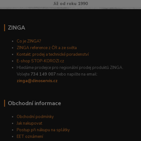
Již od roku 1990
ZINGA
Co je ZINGA?
ZINGA reference z ČR a ze světa
Kontakt: prodej a technické poradenství
E-shop STOP-KOROZI.cz
Hledáme prodejce pro regionální prodej produktů ZINGA.
Volejte
734 149 007
nebo napište na email:
zinga@dinoservis.cz
Obchodní informace
Obchodní podmínky
Jak nakupovat
Postup při nákupu na splátky
EET oznámení