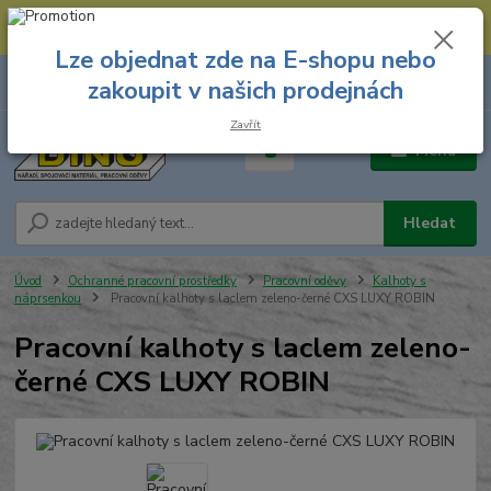
--- Spojovací materiál: 774 431 045 --- Prodejna nářadí: 731 449 423 --
- Pracovní oděvy Stružnice: 731 449 425 ---
Lze objednat zde na E-shopu nebo
0
ks
731 449 423
zakoupit v našich prodejnách
za
0,00 Kč
8.00 hod. - 16.00 hod.
Zavřít
Menu
Hledat
Úvod
Ochranné pracovní prostředky
Pracovní oděvy
Kalhoty s
náprsenkou
Pracovní kalhoty s laclem zeleno-černé CXS LUXY ROBIN
Pracovní kalhoty s laclem zeleno-
černé CXS LUXY ROBIN