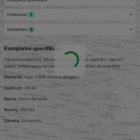
Kompletní specifikace
Hodnocení
1
Komentáře
0
Kompletní specifikace
Pánská kombinéza, zdvojená kolena, kryté zapínání, náprsní
kapsy, boční kapsa na metr, nohavice a rukávy do manžety
Materiál:
kepr 100% bavlna 260g/m2
Velikost:
48-64
Barva:
černo-červená
Normy:
EN 340
Záruka:
24 měsíců