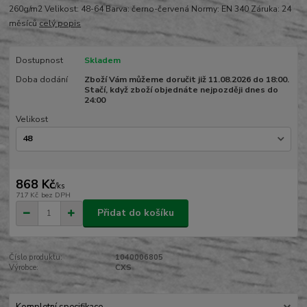
260g/m2 Velikost: 48-64 Barva: černo-červená Normy: EN 340 Záruka: 24
měsíců
celý popis
Dostupnost
Skladem
Doba dodání
Zboží Vám můžeme doručit již 11.08.2026 do 18:00.
Stačí, když zboží objednáte nejpozději dnes do
24:00
Velikost
868 Kč
/
ks
717 Kč
bez DPH
Přidat do košíku
Číslo produktu:
1040006805
Výrobce:
CXS