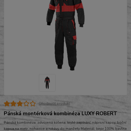
Ohodnotit produkt
Pánská montérková kombinéza LUXY ROBERT
Pánská kombinéza, zdvojená kolena, kryté zapínání, náprsní kapsy, boční
kapsa na metr, nohavice a rukávy do manžety Materiál: kepr 100% bavlna