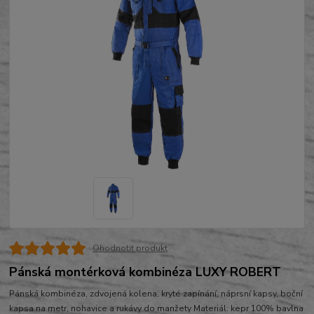
Ohodnotit produkt
Pánská montérková kombinéza LUXY ROBERT
Pánská kombinéza, zdvojená kolena, kryté zapínání, náprsní kapsy, boční
kapsa na metr, nohavice a rukávy do manžety Materiál: kepr 100% bavlna