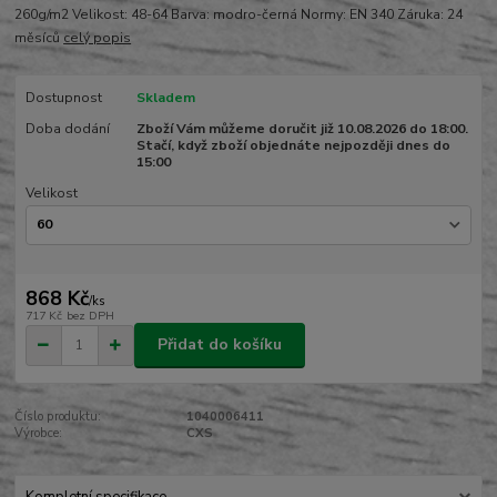
260g/m2 Velikost: 48-64 Barva: modro-černá Normy: EN 340 Záruka: 24
měsíců
celý popis
Dostupnost
Skladem
Doba dodání
Zboží Vám můžeme doručit již 10.08.2026 do 18:00.
Stačí, když zboží objednáte nejpozději dnes do
15:00
Velikost
868 Kč
/
ks
717 Kč
bez DPH
Přidat do košíku
Číslo produktu:
1040006411
Výrobce:
CXS