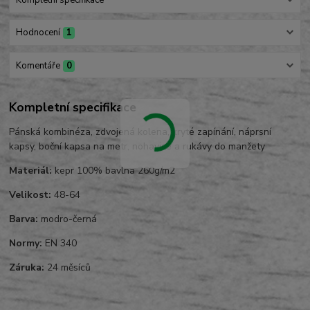
Kompletní specifikace
Hodnocení
1
Komentáře
0
Kompletní specifikace
Pánská kombinéza, zdvojená kolena, kryté zapínání, náprsní
kapsy, boční kapsa na metr, nohavice a rukávy do manžety
Materiál:
kepr 100% bavlna 260g/m2
Velikost:
48-64
Barva:
modro-černá
Normy:
EN 340
Záruka:
24 měsíců