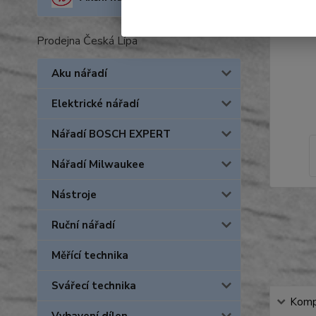
Prodejna Česká Lípa
Aku nářadí
Elektrické nářadí
Nářadí BOSCH EXPERT
Nářadí Milwaukee
Nástroje
Ruční nářadí
Měřící technika
Svářecí technika
Kompl