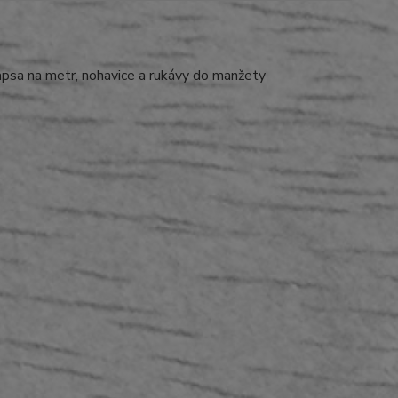
kapsa na metr, nohavice a rukávy do manžety