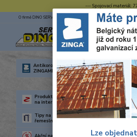
--- Spojovací materiál: 
O firmě DINO SERVIS s.r.o.
ZINGA
Fotogalerie z výstav
Úvod
O
Antikorozní nátěry
ZINGAMETALL
Prac
Produkty za nejnižší cenu
na internetu
Tipy na dárky pro kutily a
řemeslníky
Lze objednat
Akční nabídka