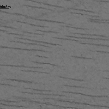
binézy