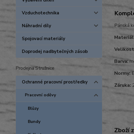
Vybavení dílen
Komple
Vzduchotechnika
Pánská ko
Náhradní díly
Materiál
Spojovací materiály
Velikost
Doprodej nadbytečných zásob
Barva:
mo
Prodejna Stružnice
Normy:
E
Ochranné pracovní prostředky
Záruka:
2
Pracovní oděvy
Blůzy
Bundy
Zboží 