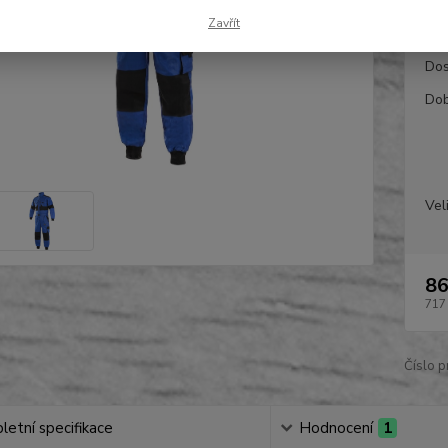
Zavřít
Dos
Dob
Vel
86
717
Číslo p
etní specifikace
Hodnocení
1