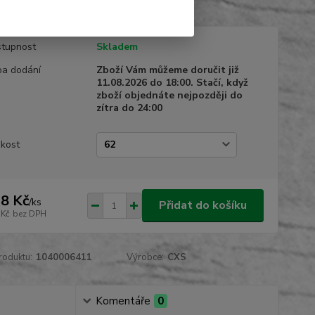
tupnost
Skladem
a dodání
Zboží Vám můžeme doručit již
11.08.2026 do 18:00. Stačí, když
zboží objednáte nejpozději do
zítra do 24:00
ikost
8 Kč
/
ks
Přidat do košíku
 Kč
bez DPH
roduktu:
1040006411
Výrobce:
CXS
Komentáře
0