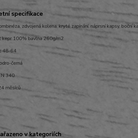
tní specifikace
mbinéza, zdvojená kolena, kryté zapínání, náprsní kapsy, boční 
:
kepr 100% bavlna 260g/m2
:
48-64
dro-černá
N 340
4 měsíců
zařazeno v kategoriích