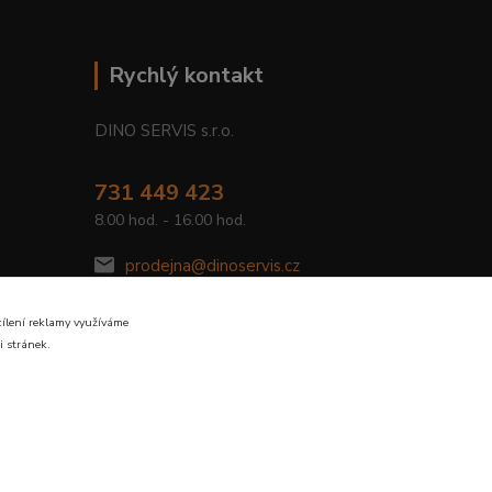
Rychlý kontakt
DINO SERVIS s.r.o.
731 449 423
8.00 hod. - 16.00 hod.
prodejna@dinoservis.cz
cílení reklamy využíváme
i stránek.
Vytvořeno na
Eshop-rychle.cz