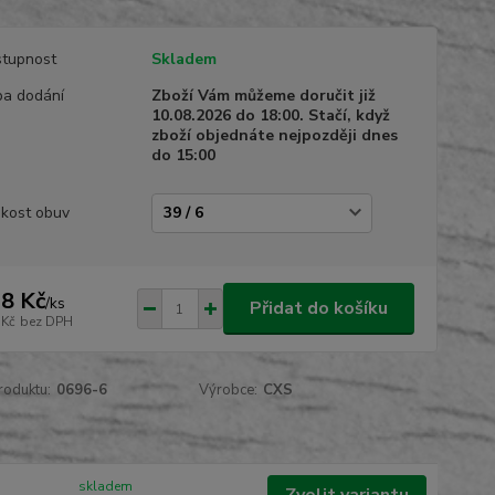
tupnost
Skladem
a dodání
Zboží Vám můžeme doručit již
10.08.2026 do 18:00. Stačí, když
zboží objednáte nejpozději dnes
do 15:00
ikost obuv
8 Kč
/
ks
Přidat do košíku
 Kč
bez DPH
roduktu:
0696-6
Výrobce:
CXS
skladem