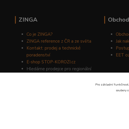
ZINGA
Obchod
Co je ZINGA?
Obcho
ZINGA reference z ČR a ze světa
Jak na
Kontakt: prodej a technické
Postup
poradenství
EET o
E-shop STOP-KOROZI.cz
Hledáme prodejce pro regionální
prodej produktů ZINGA.
Volejte
734 149 007
nebo napište
Pro základní funkčnost,
na email:
zinga@dinoservis.cz
soubory c
Proč nakupovat u nás? Jsme na trhu již od roku 1990.