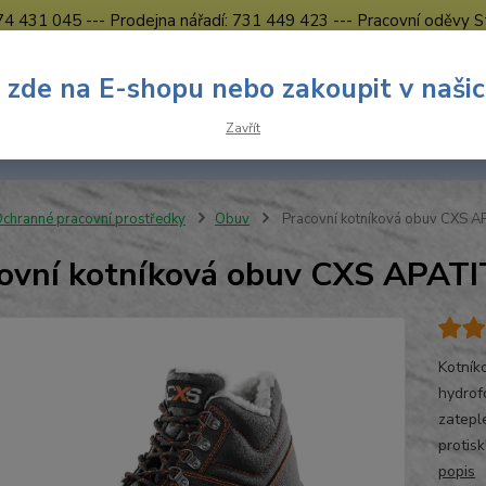
774 431 045 --- Prodejna nářadí: 731 449 423 --- Pracovní oděvy S
Obchodní podmínky
Kontakty Česká Lípa
 zde na E-shopu nebo zakoupit v naši
Nevíte
Hledat
Zavřít
731 
8.00 h
chranné pracovní prostředky
Obuv
Pracovní kotníková obuv CXS 
ovní kotníková obuv CXS APAT
Kotník
hydrof
zatepl
protis
popis