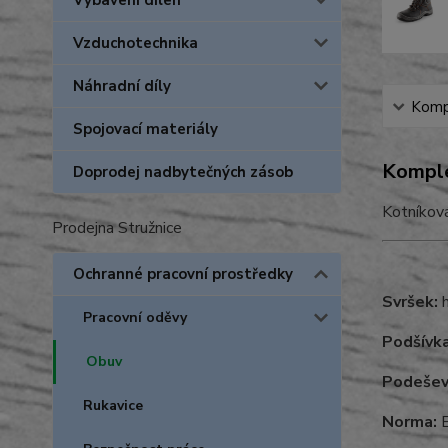
Vybavení dílen
Vzduchotechnika
Náhradní díly
Kompl
Spojovací materiály
Komple
Doprodej nadbytečných zásob
Kotníková
Prodejna Stružnice
Ochranné pracovní prostředky
Svršek:
Pracovní oděvy
Podšívk
Obuv
Podešev
Rukavice
Norma:
E