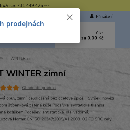
tružnice: 731 449 425 ---
Přihlášení
ch prodejnách
 si rady? Zavolejte.
0
ks
449 423
za
0,00 Kč
od. - 16.00 hod.
APATIT WINTER zimní
IT WINTER zimní
Ohodnotit produkt
ová obuv, zimní, celokožená bez ocelové špice. Svršek: hovězí
obní štípenková tištěná kůže Podšívka: syntetická tkanina
ená kožíškem Podešev: antistatická, olejivzdorná,
kluzová Norma: EN ISO 20347:2005/A1:2008, O2 FO SRC
celý