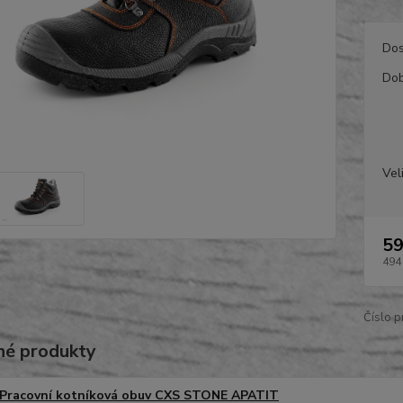
Dos
Dob
Vel
59
494
Číslo p
é produkty
Pracovní kotníková obuv CXS STONE APATIT