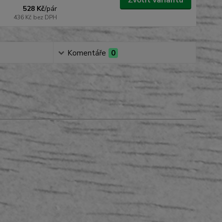
Zvolit variantu
528 Kč
/
pár
436 Kč
bez DPH
Komentáře
0