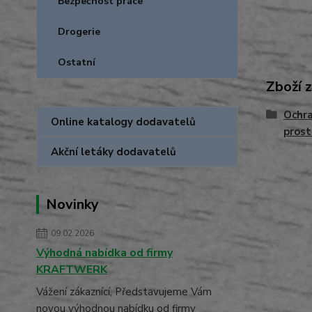
Bezpečnost práce
Drogerie
Ostatní
Zboží 
Ochra
Online katalogy dodavatelů
prost
Akční letáky dodavatelů
Novinky
09.02.2026
Výhodná nabídka od firmy
KRAFTWERK
Vážení zákaznící, Představujeme Vám
novou výhodnou nabídku od firmy