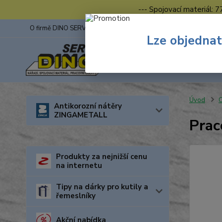
--- Spojovací materiál: 
O firmě DINO SERVIS s.r.o.
ZINGA
Fotogalerie z výstav
Lze objednat
Úvod
O
Antikorozní nátěry
ZINGAMETALL
Prac
Produkty za nejnižší cenu
na internetu
Tipy na dárky pro kutily a
řemeslníky
Akční nabídka