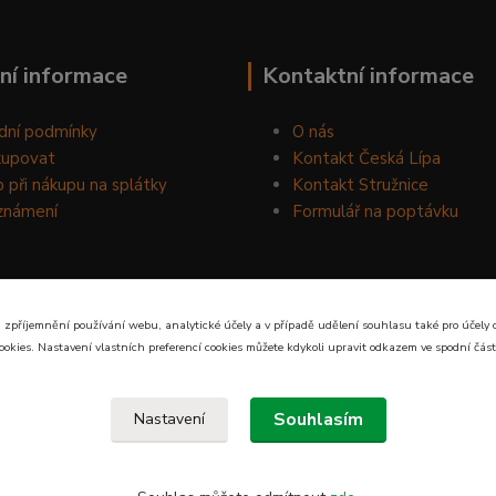
ní informace
Kontaktní informace
dní podmínky
O nás
kupovat
Kontakt Česká Lípa
 při nákupu na splátky
Kontakt Stružnice
známení
Formulář na poptávku
 zpříjemnění používání webu, analytické účely a v případě udělení souhlasu také pro účely 
ookies. Nastavení vlastních preferencí cookies můžete kdykoli upravit odkazem ve spodní část
Souhlasím
Nastavení