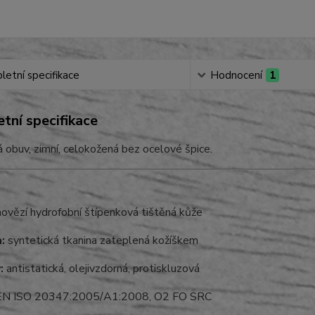
etní specifikace
Hodnocení
1
tní specifikace
 obuv, zimní, celokožená bez ocelové špice.
hovězí hydrofobní štípenková tištěná kůže
a:
syntetická tkanina zateplená kožíškem
:
antistatická, olejivzdorná, protiskluzová
N ISO 20347:2005/A1:2008, O2 FO SRC