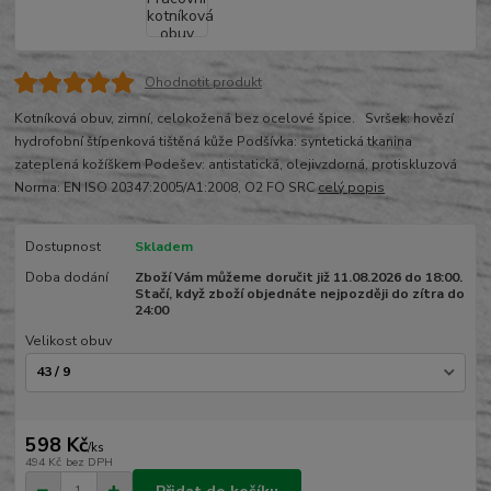
Ohodnotit produkt
Kotníková obuv, zimní, celokožená bez ocelové špice. Svršek: hovězí
hydrofobní štípenková tištěná kůže Podšívka: syntetická tkanina
zateplená kožíškem Podešev: antistatická, olejivzdorná, protiskluzová
Norma: EN ISO 20347:2005/A1:2008, O2 FO SRC
celý popis
Dostupnost
Skladem
Doba dodání
Zboží Vám můžeme doručit již 11.08.2026 do 18:00.
Stačí, když zboží objednáte nejpozději do zítra do
24:00
Velikost obuv
598 Kč
/
ks
494 Kč
bez DPH