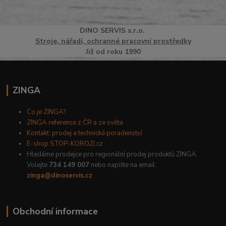
DINO
SERVI
S
s.r.o.
Stroje, nářadí, ochranné pracovní prostředky
Již od roku 1990
ZINGA
Co je ZINGA?
ZINGA reference z ČR a ze světa
Kontakt: prodej a technické poradenství
E-shop STOP-KOROZI.cz
Hledáme prodejce pro regionální prodej produktů ZINGA.
Volejte
734 149 007
nebo napište na email:
zinga@dinoservis.cz
Obchodní informace