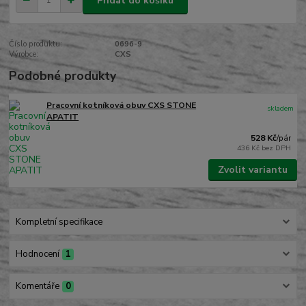
Přidat do košíku
Číslo produktu:
0696-9
Výrobce:
CXS
Podobné produkty
Pracovní kotníková obuv CXS STONE
skladem
APATIT
528 Kč
/
pár
436 Kč
bez DPH
Zvolit variantu
Kompletní specifikace
Hodnocení
1
Komentáře
0