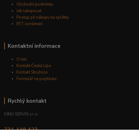
Obchodní podmínky
Jak nakupovat
Postup při nákupu na splátky
EET oznámení
Kontaktní informace
O nás
Kontakt Česká Lípa
Kontakt Stružnice
Formulář na poptávku
Rychlý kontakt
DINO SERVIS s.r.o.
731 449 423
8.00 hod. - 16.00 hod.