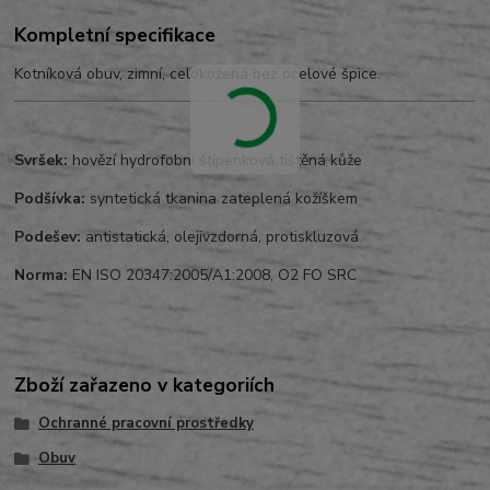
Kompletní specifikace
Kotníková obuv, zimní, celokožená bez ocelové špice.
Svršek:
hovězí hydrofobní štípenková tištěná kůže
Podšívka:
syntetická tkanina zateplená kožíškem
Podešev:
antistatická, olejivzdorná, protiskluzová
Norma:
EN ISO 20347:2005/A1:2008, O2 FO SRC
Zboží zařazeno v kategoriích
Ochranné pracovní prostředky
Obuv