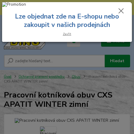
--- Spojovací materiál: 774 431 045 --- Prodejna nářadí: 731 449 423 --
- Pracovní oděvy Stružnice: 731 449 425 ---
Lze objednat zde na E-shopu nebo
0
ks
731 449 423
zakoupit v našich prodejnách
za
0,00 Kč
8.00 hod. - 16.00 hod.
Zavřít
Menu
Hledat
Úvod
Ochranné pracovní prostředky
Obuv
Pracovní kotníková obuv
CXS APATIT WINTER zimní
Pracovní kotníková obuv CXS
APATIT WINTER zimní