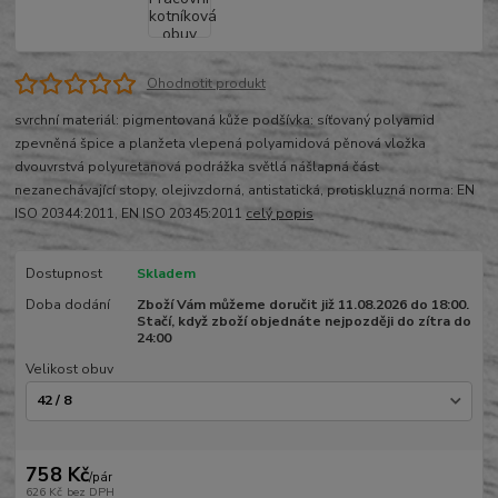
Ohodnotit produkt
svrchní materiál: pigmentovaná kůže podšívka: síťovaný polyamid
zpevněná špice a planžeta vlepená polyamidová pěnová vložka
dvouvrstvá polyuretanová podrážka světlá nášlapná část
nezanechávající stopy, olejivzdorná, antistatická, protiskluzná norma: EN
ISO 20344:2011, EN ISO 20345:2011
celý popis
Dostupnost
Skladem
Doba dodání
Zboží Vám můžeme doručit již 11.08.2026 do 18:00.
Stačí, když zboží objednáte nejpozději do zítra do
24:00
Velikost obuv
758 Kč
/
pár
626 Kč
bez DPH