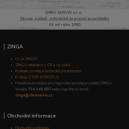
DINO
SERVI
S
s.r.o.
Stroje, nářadí, ochranné pracovní prostředky
Již od roku 1990
ZINGA
Co je ZINGA?
ZINGA reference z ČR a ze světa
Kontakt: prodej a technické poradenství
E-shop STOP-KOROZI.cz
Hledáme prodejce pro regionální prodej produktů ZINGA.
Volejte
734 149 007
nebo napište na email:
zinga@dinoservis.cz
Obchodní informace
Obchodní podmínky