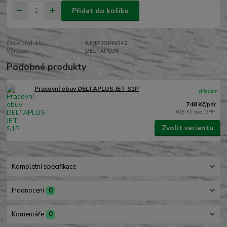
Přidat do košíku
Číslo produktu:
JUMP2SPNO42
Výrobce:
DELTAPLUS
Podobné produkty
Pracovní obuv DELTAPLUS JET S1P
skladem
748 Kč
/
pár
618 Kč
bez DPH
Zvolit variantu
Kompletní specifikace
Hodnocení
0
Komentáře
0