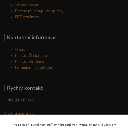
Jak nakupovat
Postup při nákupu na splátky
EET oznámení
Kontaktní informace
O nás
Kontakt Česká Lípa
Kontakt Stružnice
Formulář na poptávku
Rychlý kontakt
DINO SERVIS s.r.o.
731 449 423
8.00 hod. - 16.00 hod.
Pro základní funkčnost, zpříjemnění používání webu, analytické účely a v