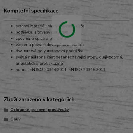
Kompletní specifikace
svrchní materiál: pigmentovaná kůže
podšívka: síťovaný polyamid
zpevněná špice a planžeta
vlepená polyamidová pěnová vložka
dvouvrstvá polyuretanová podrážka
světlá nášlapná část nezanechávající stopy, olejivzdorná,
antistatická, protiskluzná
norma: EN ISO 20344:2011, EN ISO 20345:2011
Zboží zařazeno v kategoriích
Ochranné pracovní prostředky
Obuv