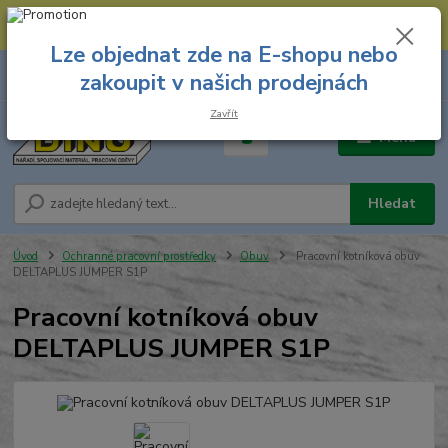
--- Spojovací materiál: 774 431 045 --- Prodejna nářadí: 731 449 423 --
- Pracovní oděvy Stružnice: 731 449 425 ---
Lze objednat zde na E-shopu nebo
0
ks
731 449 423
zakoupit v našich prodejnách
za
0,00 Kč
8.00 hod. - 16.00 hod.
Zavřít
Menu
Hledat
Úvod
Ochranné pracovní prostředky
Obuv
Pracovní kotníková obuv
DELTAPLUS JUMPER S1P
Pracovní kotníková obuv
DELTAPLUS JUMPER S1P