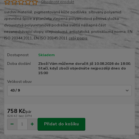
Ohodnotit produkt
svrchní materiál: pigmentovaná kůže podšívka: síťovaný polyamid
zpevněná špice a planžeta vlepená polyamidová pěnová vložka
dvouvrstvá polyuretanová podrážka světlá nášlapná část
nezanechávající stopy, olejivzdorná, antistatická, protiskluzná norma: EN
ISO 20344:2011, EN ISO 20345:2011
celý popis
Dostupnost
Skladem
Doba dodání
Zboží Vám můžeme doručit již 10.08.2026 do 18:00.
Stačí, když zboží objednáte nejpozději dnes do
15:00
Velikost obuv
758 Kč
/
pár
626 Kč
bez DPH
Přidat do košíku