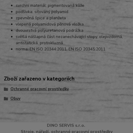
svrchní materiál: pigmentovaná kůže
podšívka: síťovaný polyamid
zpevněná špice a planžeta
vlepená polyamidová pěnová vložka
dvouvrstvá polyuretanová podrážka
světlá nášlapná část nezanechávající stopy, olejivzdorná,
antistatická, protiskluzná
norma: EN ISO 20344:2011, EN ISO 20345:2011
Zboží zařazeno v kategoriích
Ochranné pracovní prostředky
Obuv
DINO
SERVI
S
s.r.o.
Stroje, nářadí, ochranné pracovní prostředky