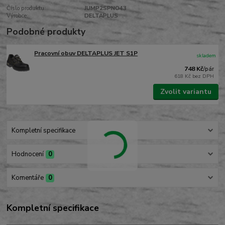
Číslo produktu:
JUMP2SPNO43
Výrobce:
DELTAPLUS
Podobné produkty
Pracovní obuv DELTAPLUS JET S1P
skladem
748 Kč
/
pár
618 Kč
bez DPH
Zvolit variantu
Kompletní specifikace
Hodnocení
0
Komentáře
0
Kompletní specifikace