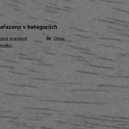
zařazeno v kategoriích
nné pracovní
Obuv
ředky