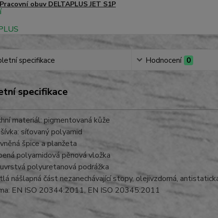
Pracovní obuv DELTAPLUS JET S1P
etní specifikace
Hodnocení
0
tní specifikace
chní materiál: pigmentovaná kůže
šívka: síťovaný polyamid
vněná špice a planžeta
pená polyamidová pěnová vložka
uvrstvá polyuretanová podrážka
tlá nášlapná část nezanechávající stopy, olejivzdorná, antistatick
ma: EN ISO 20344:2011, EN ISO 20345:2011