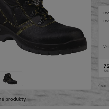
Dos
Dob
Vel
75
626
Číslo p
é produkty