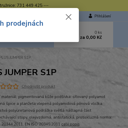
tružnice: 731 449 425 ---
Přihlášení
ch prodejnách
 si rady? Zavolejte.
0
ks
449 423
za
0,00 Kč
od. - 16.00 hod.
APLUS JUMPER S1P
US JUMPER S1P
Ohodnotit produkt
í materiál: pigmentovaná kůže podšívka: síťovaný polyamid
ná špice a planžeta vlepená polyamidová pěnová vložka
stvá polyuretanová podrážka světlá nášlapná část
hávající stopy, olejivzdorná, antistatická, protiskluzná norma:
 20344:2011, EN ISO 20345:2011
celý popis