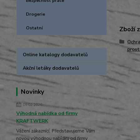
Bezpečnost práce
Drogerie
Zboží 
Ostatní
Ochra
prost
Online katalogy dodavatelů
Akční letáky dodavatelů
Novinky
09.02.2026
Výhodná nabídka od firmy
KRAFTWERK
Vážení zákaznící, Představujeme Vám
novou výhodnou nabídku od firmy