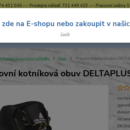
774 431 045 --- Prodejna nářadí: 731 449 423 --- Pracovní oděvy S
Obchodní podmínky
Kontakty Česká Lípa
 zde na E-shopu nebo zakoupit v naši
Nevíte
Hledat
Zavřít
731 
8.00 h
chranné pracovní prostředky
Obuv
Pracovní kotníková obuv DELT
ovní kotníková obuv DELTAPL
svrchn
zpevně
dvouvr
nezanec
EN ISO