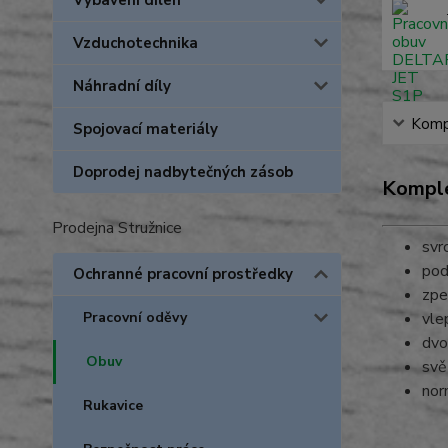
Vybavení dílen
Vzduchotechnika
Náhradní díly
Kompl
Spojovací materiály
Doprodej nadbytečných zásob
Komple
Prodejna Stružnice
svr
pod
Ochranné pracovní prostředky
zpe
vle
Pracovní oděvy
dvo
Obuv
svě
nor
Rukavice