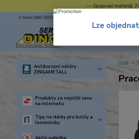
--- Spojovací materiál: 
O firmě DINO SERVIS s.r.o.
ZINGA
Fotogalerie z výstav
Lze objednat
Úvod
O
Antikorozní nátěry
ZINGAMETALL
Prac
Produkty za nejnižší cenu
na internetu
Tipy na dárky pro kutily a
řemeslníky
Akční nabídka