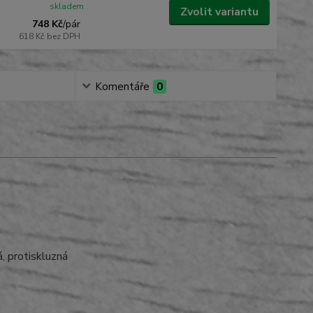
skladem
Zvolit variantu
748 Kč
/
pár
618 Kč
bez DPH
Komentáře
0
á, protiskluzná