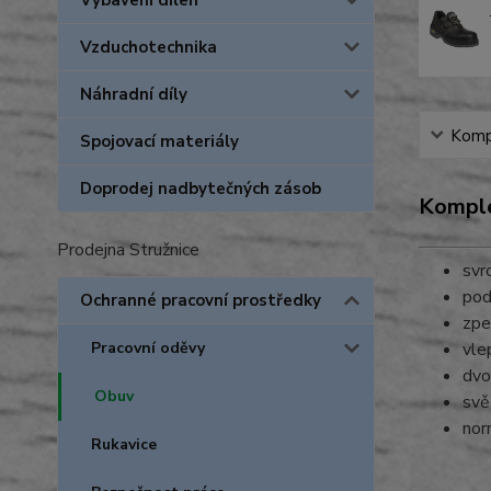
Vybavení dílen
Vzduchotechnika
Náhradní díly
Kompl
Spojovací materiály
Doprodej nadbytečných zásob
Komple
Prodejna Stružnice
svr
pod
Ochranné pracovní prostředky
zpe
vle
Pracovní oděvy
dvo
Obuv
svě
nor
Rukavice