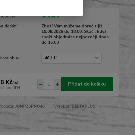
tupnost
Skladem
a dodání
Zboží Vám můžeme doručit již
10.08.2026 do 18:00. Stačí, když
zboží objednáte nejpozději dnes
do 15:00
ikost obuv
8 Kč
/
pár
Přidat do košíku
 Kč
bez DPH
roduktu:
JUMP2SPNO46
Výrobce:
DELTAPLUS