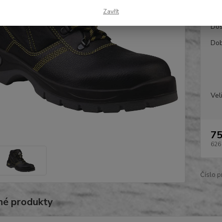
Zavřít
Dos
Dob
Vel
75
626
Číslo p
é produkty