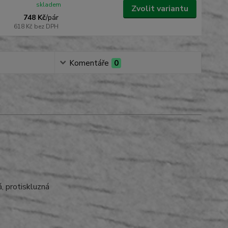
skladem
Zvolit variantu
748 Kč
/
pár
618 Kč
bez DPH
Komentáře
0
á, protiskluzná