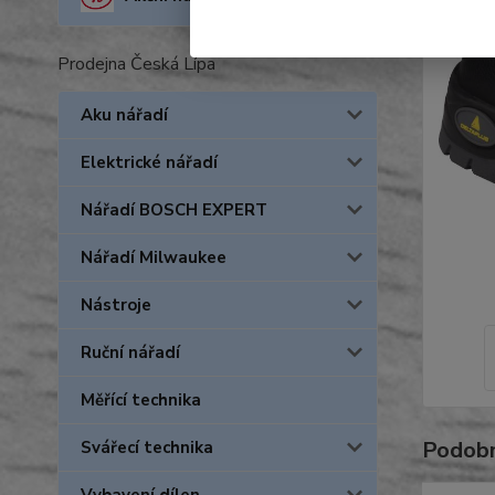
Prodejna Česká Lípa
Aku nářadí
Elektrické nářadí
Nářadí BOSCH EXPERT
Nářadí Milwaukee
Nástroje
Ruční nářadí
Měřící technika
Podobn
Svářecí technika