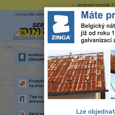
--- Spojovací materiál: 
O firmě DINO SERVIS s.r.o.
ZINGA
Fotogalerie z výstav
Úvod
O
Antikorozní nátěry
ZINGAMETALL
Prac
Produkty za nejnižší cenu
na internetu
Tipy na dárky pro kutily a
řemeslníky
Lze objednat
Akční nabídka