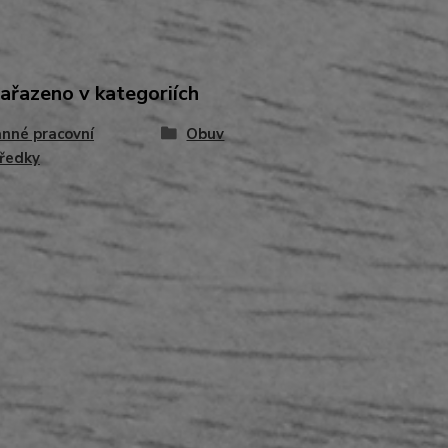
zařazeno v kategoriích
nné pracovní
Obuv
ředky