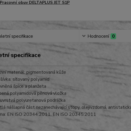
Pracovní obuv DELTAPLUS JET S1P
etní specifikace
Hodnocení
0
tní specifikace
chní materiál: pigmentovaná kůže
šívka: síťovaný polyamid
vněná špice a planžeta
pená polyamidová pěnová vložka
uvrstvá polyuretanová podrážka
tlá nášlapná část nezanechávající stopy, olejivzdorná, antistatick
ma: EN ISO 20344:2011, EN ISO 20345:2011