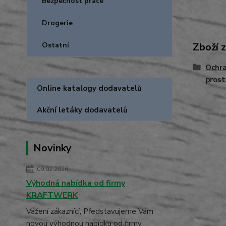
Bezpečnost práce
Drogerie
Zboží 
Ostatní
Ochra
prost
Online katalogy dodavatelů
Akční letáky dodavatelů
Novinky
09.02.2026
Výhodná nabídka od firmy
KRAFTWERK
Vážení zákaznící, Představujeme Vám
novou výhodnou nabídku od firmy