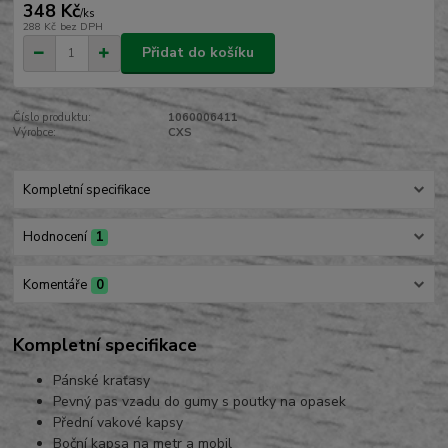
348 Kč
/
ks
288 Kč
bez DPH
Přidat do košíku
Číslo produktu:
1060006411
Výrobce:
CXS
Kompletní specifikace
Hodnocení
1
Komentáře
0
Kompletní specifikace
Pánské kraťasy
Pevný pas vzadu do gumy s poutky na opasek
Přední vakové kapsy
Boční kapsa na metr a mobil