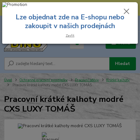
--- Spojovací materiál: 774 431 045 --- Prodejna nářadí: 731 449 423 --
- Pracovní oděvy Stružnice: 731 449 425 ---
Lze objednat zde na E-shopu nebo
0
ks
731 449 423
zakoupit v našich prodejnách
za
0,00 Kč
8.00 hod. - 16.00 hod.
Zavřít
Menu
Hledat
Úvod
Ochranné pracovní prostředky
Pracovní oděvy
Krátké kalhoty
Pracovní krátké kalhoty modré CXS LUXY TOMÁŠ
Pracovní krátké kalhoty modré
CXS LUXY TOMÁŠ