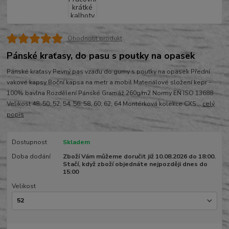
Ohodnotit produkt
Pánské kraťasy, do pasu s poutky na opasek
Pánské kraťasy Pevný pas vzadu do gumy s poutky na opasek Přední
vakové kapsy Boční kapsa na metr a mobil Materiálové složení kepr -
100% bavlna Rozdělení Pánské Gramáž 260g/m2 Normy EN ISO 13688
Velikost 48; 50; 52; 54; 56; 58; 60; 62; 64 Montérková kolekce CXS...
celý
popis
Dostupnost
Skladem
Doba dodání
Zboží Vám můžeme doručit již 10.08.2026 do 18:00.
Stačí, když zboží objednáte nejpozději dnes do
15:00
Velikost