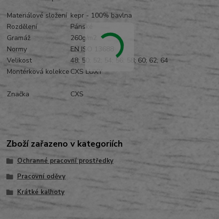
Materiálové složení
kepr - 100% bavlna
Rozdělení
Pánské
Gramáž
260g/m2
Normy
EN ISO 13688
Velikost
48; 50; 52; 54; 56; 58; 60; 62; 64
Montérková kolekce
CXS LUXY
Značka
CXS
Zboží zařazeno v kategoriích
Ochranné pracovní prostředky
Pracovní oděvy
Krátké kalhoty