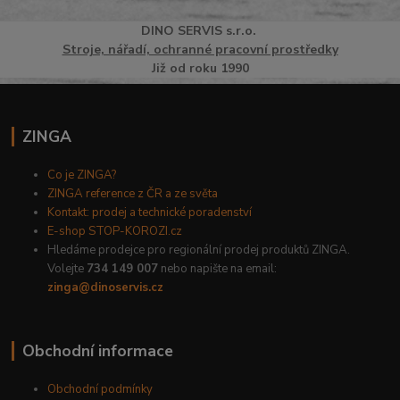
DINO
SERVI
S
s.r.o.
Stroje, nářadí, ochranné pracovní prostředky
Již od roku 1990
ZINGA
Co je ZINGA?
ZINGA reference z ČR a ze světa
Kontakt: prodej a technické poradenství
E-shop STOP-KOROZI.cz
Hledáme prodejce pro regionální prodej produktů ZINGA.
Volejte
734 149 007
nebo napište na email:
zinga@dinoservis.cz
Obchodní informace
Obchodní podmínky