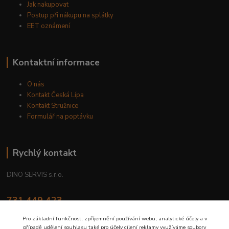
Jak nakupovat
Postup při nákupu na splátky
EET oznámení
Kontaktní informace
O nás
Kontakt Česká Lípa
Kontakt Stružnice
Formulář na poptávku
Rychlý kontakt
DINO SERVIS s.r.o.
731 449 423
8.00 hod. - 16.00 hod.
Pro základní funkčnost, zpříjemnění používání webu, analytické účely a v
případě udělení souhlasu také pro účely cílení reklamy využíváme soubory