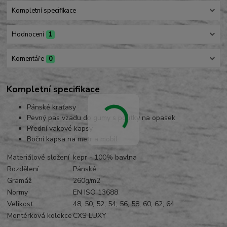
Kompletní specifikace
Hodnocení
1
Komentáře
0
Kompletní specifikace
Pánské kraťasy
Pevný pas vzadu do gumy s poutky na opasek
Přední vakové kapsy
Boční kapsa na metr a mobil
Materiálové složení
kepr - 100% bavlna
Rozdělení
Pánské
Gramáž
260g/m2
Normy
EN ISO 13688
Velikost
48; 50; 52; 54; 56; 58; 60; 62; 64
Montérková kolekce
CXS LUXY