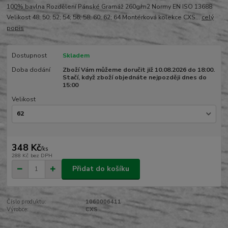
100% bavlna Rozdělení Pánské Gramáž 260g/m2 Normy EN ISO 13688
Velikost 48; 50; 52; 54; 56; 58; 60; 62; 64 Montérková kolekce CXS...
celý
popis
Dostupnost
Skladem
Doba dodání
Zboží Vám můžeme doručit již 10.08.2026 do 18:00.
Stačí, když zboží objednáte nejpozději dnes do
15:00
Velikost
348 Kč
/
ks
288 Kč
bez DPH
Přidat do košíku
Číslo produktu:
1060006411
Výrobce:
CXS