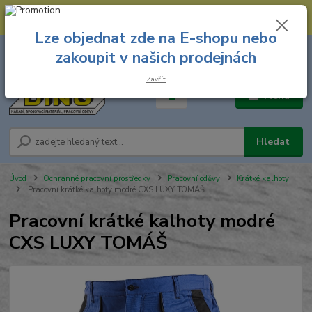
--- Spojovací materiál: 774 431 045 --- Prodejna nářadí: 731 449 423 --
- Pracovní oděvy Stružnice: 731 449 425 ---
Lze objednat zde na E-shopu nebo
0
ks
731 449 423
zakoupit v našich prodejnách
za
0,00 Kč
8.00 hod. - 16.00 hod.
Zavřít
Menu
Hledat
Úvod
Ochranné pracovní prostředky
Pracovní oděvy
Krátké kalhoty
Pracovní krátké kalhoty modré CXS LUXY TOMÁŠ
Pracovní krátké kalhoty modré
CXS LUXY TOMÁŠ