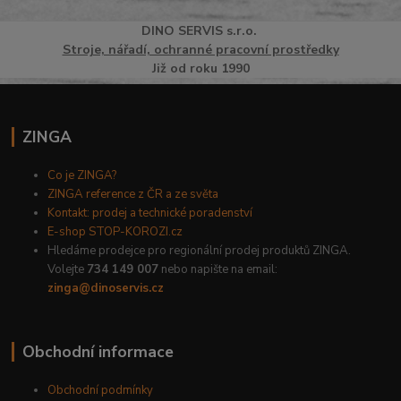
DINO
SERVI
S
s.r.o.
Stroje, nářadí, ochranné pracovní prostředky
Již od roku 1990
ZINGA
Co je ZINGA?
ZINGA reference z ČR a ze světa
Kontakt: prodej a technické poradenství
E-shop STOP-KOROZI.cz
Hledáme prodejce pro regionální prodej produktů ZINGA.
Volejte
734 149 007
nebo napište na email:
zinga@dinoservis.cz
Obchodní informace
Obchodní podmínky