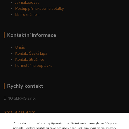
Jak nakupovat
Postup při nákupu na splátky
EET oznámení
Kontaktní informace
O nás
Kontakt Česká Lípa
Kontakt Stružnice
Formulář na poptávku
Rychlý kontakt
DINO SERVIS s.r.o.
731 449 423
8.00 hod. - 16.00 hod.
Pro základní funkčnost, zpříjemnění používání webu, analytické účely a v
případě udělení souhlasu také pro účely cílení reklamy využíváme soubory