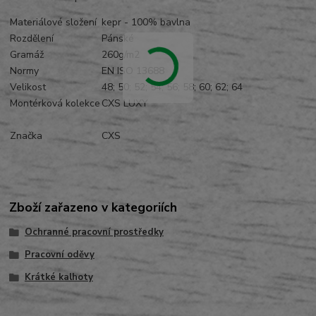
Materiálové složení
kepr - 100% bavlna
Rozdělení
Pánské
Gramáž
260g/m2
Normy
EN ISO 13688
Velikost
48; 50; 52; 54; 56; 58; 60; 62; 64
Montérková kolekce
CXS LUXY
Značka
CXS
Zboží zařazeno v kategoriích
Ochranné pracovní prostředky
Pracovní oděvy
Krátké kalhoty