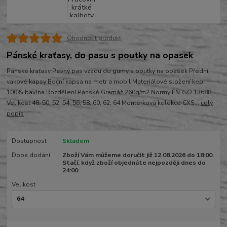
Ohodnotit produkt
Pánské kraťasy, do pasu s poutky na opasek
Pánské kraťasy Pevný pas vzadu do gumy s poutky na opasek Přední
vakové kapsy Boční kapsa na metr a mobil Materiálové složení kepr -
100% bavlna Rozdělení Pánské Gramáž 260g/m2 Normy EN ISO 13688
Velikost 48; 50; 52; 54; 56; 58; 60; 62; 64 Montérková kolekce CXS...
celý
popis
Dostupnost
Skladem
Doba dodání
Zboží Vám můžeme doručit již 12.08.2026 do 18:00.
Stačí, když zboží objednáte nejpozději dnes do
24:00
Velikost