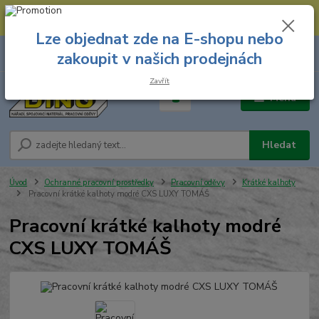
--- Spojovací materiál: 774 431 045 --- Prodejna nářadí: 731 449 423 --
- Pracovní oděvy Stružnice: 731 449 425 ---
Lze objednat zde na E-shopu nebo
0
ks
731 449 423
zakoupit v našich prodejnách
za
0,00 Kč
8.00 hod. - 16.00 hod.
Zavřít
Menu
Hledat
Úvod
Ochranné pracovní prostředky
Pracovní oděvy
Krátké kalhoty
Pracovní krátké kalhoty modré CXS LUXY TOMÁŠ
Pracovní krátké kalhoty modré
CXS LUXY TOMÁŠ