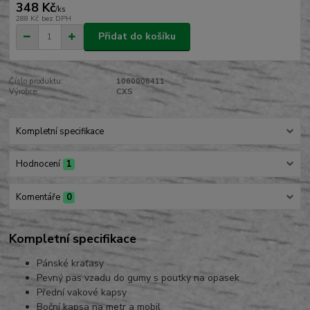
348 Kč
/
ks
288 Kč
bez DPH
Přidat do košíku
Číslo produktu:
1060006411
Výrobce:
CXS
Kompletní specifikace
Hodnocení
1
Komentáře
0
Kompletní specifikace
Pánské kraťasy
Pevný pas vzadu do gumy s poutky na opasek
Přední vakové kapsy
Boční kapsa na metr a mobil