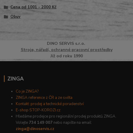
Cena od 1001 - 2000 Kč
Obuv
DINO
SERVI
S
s.r.o.
Stroje, nářadí, ochranné pracovní prostředky
Již od roku 1990
ZINGA
Co je ZINGA?
ZINGA reference z ČR a ze světa
Kontakt: prodej a technické poradenství
E-shop STOP-KOROZI.cz
Hledáme prodejce pro regionální prodej produktů ZINGA.
Volejte
734 149 007
nebo napište na email:
zinga@dinoservis.cz