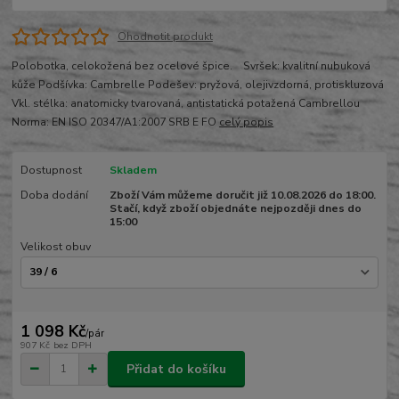
Ohodnotit produkt
Polobotka, celokožená bez ocelové špice. Svršek: kvalitní nubuková
kůže Podšívka: Cambrelle Podešev: pryžová, olejivzdorná, protiskluzová
Vkl. stélka: anatomicky tvarovaná, antistatická potažená Cambrellou
Norma: EN ISO 20347/A1:2007 SRB E FO
celý popis
Dostupnost
Skladem
Doba dodání
Zboží Vám můžeme doručit již 10.08.2026 do 18:00.
Stačí, když zboží objednáte nejpozději dnes do
15:00
Velikost obuv
1 098 Kč
/
pár
907 Kč
bez DPH
Přidat do košíku