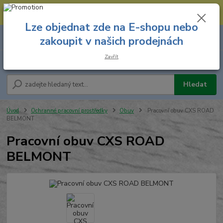
--- Spojovací materiál: 774 431 045 --- Prodejna nářadí: 731 449 423 --
- Pracovní oděvy Stružnice: 731 449 425 ---
Lze objednat zde na E-shopu nebo
0
ks
731 449 423
zakoupit v našich prodejnách
za
0,00 Kč
8.00 hod. - 16.00 hod.
Zavřít
Menu
Hledat
Úvod
Ochranné pracovní prostředky
Obuv
Pracovní obuv CXS ROAD
BELMONT
Pracovní obuv CXS ROAD
BELMONT