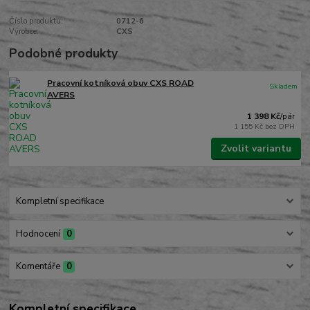
Číslo produktu:
0712-6
Výrobce:
CXS
Podobné produkty
Pracovní kotníková obuv CXS ROAD
Skladem
AVERS
1 398 Kč
/
pár
1 155 Kč
bez DPH
Zvolit variantu
Kompletní specifikace
Hodnocení
0
Komentáře
0
Kompletní specifikace