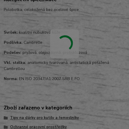
Polobotka, celokožená bez ocelové špice.
Svršek:
kvalitní nubuková kůže
Podšívka:
Cambrelle
Podešev:
pryžová, olejivzdorná, protiskluzová
Vkl. stélka:
anatomicky tvarovaná, antistatická potažená
Cambrellou
Norma:
EN ISO 20347/A1:2007 SRB E FO
Zboží zařazeno v kategoriích
Tipy na dárky pro kutily a řemeslníky
Ochranné pracovní prostředky