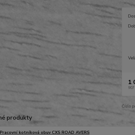
Dos
Dob
Vel
1 
907
Číslo p
é produkty
Pracovní kotníková obuv CXS ROAD AVERS