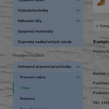
Vybavení dílen
Vzduchotechnika
Náhradní díly
Kompl
Spojovací materiály
Komple
Doprodej nadbytečných zásob
Polobotk
Prodejna Stružnice
Ochranné pracovní prostředky
Svršek:
k
Pracovní oděvy
Podšívka
Obuv
Podešev
Rukavice
Vkl. sté