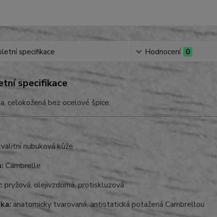
etní specifikace
Hodnocení
0
tní specifikace
a, celokožená bez ocelové špice.
valitní nubuková kůže
:
Cambrelle
:
pryžová, olejivzdorná, protiskluzová
lka:
anatomicky tvarovaná, antistatická potažená Cambrellou