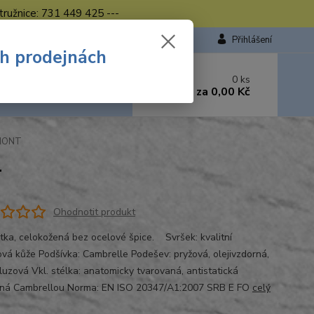
tružnice: 731 449 425 ---
Přihlášení
ch prodejnách
 si rady? Zavolejte.
0
ks
449 423
za
0,00 Kč
od. - 16.00 hod.
LMONT
T
Ohodnotit produkt
tka, celokožená bez ocelové špice. Svršek: kvalitní
vá kůže Podšívka: Cambrelle Podešev: pryžová, olejivzdorná,
kluzová Vkl. stélka: anatomicky tvarovaná, antistatická
ná Cambrellou Norma: EN ISO 20347/A1:2007 SRB E FO
celý