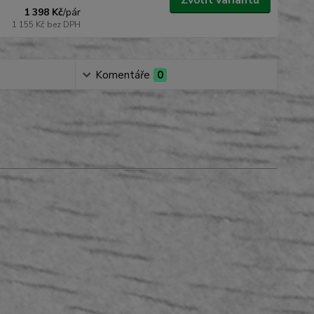
Zvolit variantu
1 398 Kč
/
pár
1 155 Kč
bez DPH
Komentáře
0