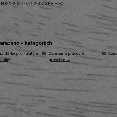
N ISO 20347/A1:2007 SRB E FO
zařazeno v kategoriích
na dárky pro kutily a
Ochranné pracovní
Cena
lníky
prostředky