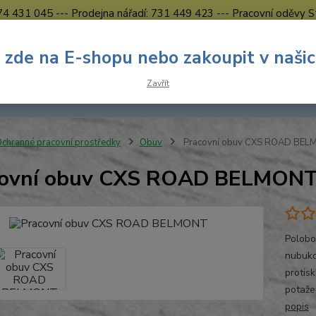
774 431 045 --- Prodejna nářadí: 731 449 423 --- Pracovní oděvy S
Obchodní podmínky
Kontakty Česká Lípa
 zde na E-shopu nebo zakoupit v naši
Nevíte
Hledat
Zavřít
731 
8.00 h
chranné pracovní prostředky
Obuv
Pracovní obuv CXS ROAD BE
covní obuv CXS ROAD BELMON
Polobo
nubuko
protis
potaže
popis