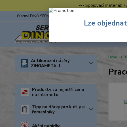
--- Spojovací materiál: 
O firmě DINO SERVIS s.r.o.
ZINGA
Fotogalerie z výstav
Lze objednat
Úvod
O
Antikorozní nátěry
ZINGAMETALL
Pra
Produkty za nejnižší cenu
na internetu
Tipy na dárky pro kutily a
řemeslníky
Akční nabídka