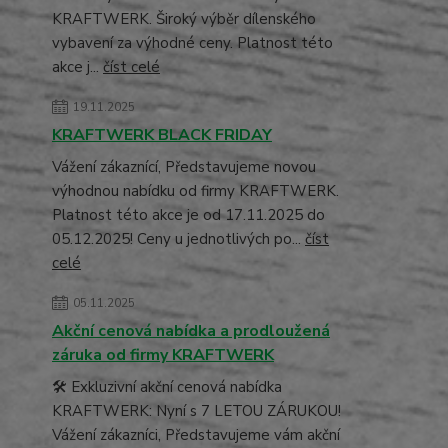
KRAFTWERK. Široký výběr dílenského
vybavení za výhodné ceny. Platnost této
akce j...
číst celé
19.11.2025
KRAFTWERK BLACK FRIDAY
Vážení zákaznící, Představujeme novou
výhodnou nabídku od firmy KRAFTWERK.
Platnost této akce je od 17.11.2025 do
05.12.2025! Ceny u jednotlivých po...
číst
celé
05.11.2025
Akční cenová nabídka a prodloužená
záruka od firmy KRAFTWERK
🛠️ Exkluzivní akční cenová nabídka
KRAFTWERK: Nyní s 7 LETOU ZÁRUKOU!
Vážení zákazníci, Představujeme vám akční