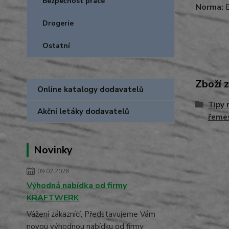
Bezpečnost práce
Norma:
E
Drogerie
Ostatní
Zboží 
Online katalogy dodavatelů
Tipy 
Akční letáky dodavatelů
řemes
Novinky
09.02.2026
Výhodná nabídka od firmy
KRAFTWERK
Vážení zákaznící, Představujeme Vám
novou výhodnou nabídku od firmy