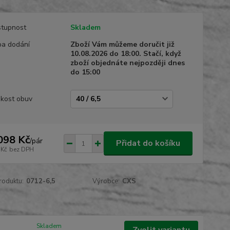
tupnost
Skladem
a dodání
Zboží Vám můžeme doručit již
10.08.2026 do 18:00. Stačí, když
zboží objednáte nejpozději dnes
do 15:00
ikost obuv
098 Kč
/
pár
Přidat do košíku
 Kč
bez DPH
roduktu:
0712-6,5
Výrobce:
CXS
Skladem