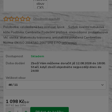
Ohodnotit produkt
Polobotka, celokožená bez ocelové špice. Svršek: kvalitní nubuková
kůže Podšívka: Cambrelle Podešev: pryžová, olejivzdorná, protiskluzová
Vkl. stélka: anatomicky tvarovaná, antistatická potažená Cambrellou
Norma: EN ISO 20347/A1:2007 SRB E FO
celý popis
Dostupnost
Skladem
Doba dodání
Zboží Vám můžeme doručit již 12.08.2026 do 18:00.
Stačí, když zboží objednáte nejpozději dnes do
24:00
Velikost obuv
1 098 Kč
/
pár
907 Kč
bez DPH