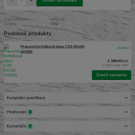
Přidat do košíku
Číslo produktu:
0712-11
Výrobce:
CXS
Podobné produkty
Pracovní kotníková obuv CXS ROAD
Skladem
AVERS
1 398 Kč
/
pár
1 155 Kč
bez DPH
Zvolit variantu
Kompletní specifikace
Hodnocení
0
Komentáře
0