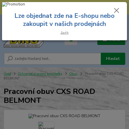
--- Spojovací materiál: 774 431 045 --- Prodejna nářadí: 731 449 423 --
- Pracovní oděvy Stružnice: 731 449 425 ---
Lze objednat zde na E-shopu nebo
0
ks
731 449 423
zakoupit v našich prodejnách
za
0,00 Kč
8.00 hod. - 16.00 hod.
Zavřít
Menu
Hledat
Úvod
Ochranné pracovní prostředky
Obuv
Pracovní obuv CXS ROAD
BELMONT
Pracovní obuv CXS ROAD
BELMONT