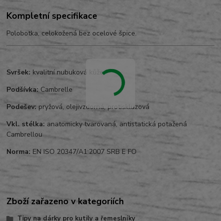
Kompletní specifikace
Polobotka, celokožená bez ocelové špice.
Svršek:
kvalitní nubuková kůže
Podšívka:
Cambrelle
Podešev:
pryžová, olejivzdorná, protiskluzová
Vkl. stélka:
anatomicky tvarovaná, antistatická potažená
Cambrellou
Norma:
EN ISO 20347/A1:2007 SRB E FO
Zboží zařazeno v kategoriích
Tipy na dárky pro kutily a řemeslníky