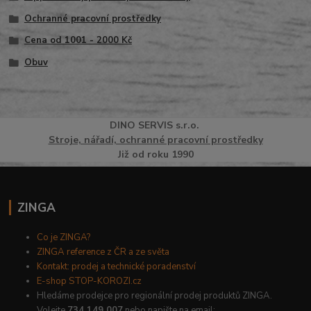
Ochranné pracovní prostředky
Cena od 1001 - 2000 Kč
Obuv
DINO
SERVI
S
s.r.o.
Stroje, nářadí, ochranné pracovní prostředky
Již od roku 1990
ZINGA
Co je ZINGA?
ZINGA reference z ČR a ze světa
Kontakt: prodej a technické poradenství
E-shop STOP-KOROZI.cz
Hledáme prodejce pro regionální prodej produktů ZINGA.
Volejte
734 149 007
nebo napište na email: