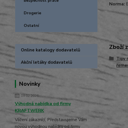
Bezpečnost práce
Norma:
E
Drogerie
Ostatní
Zboží 
Online katalogy dodavatelů
Tipy 
Akční letáky dodavatelů
řemes
Novinky
09.02.2026
Výhodná nabídka od firmy
KRAFTWERK
Vážení zákaznící, Představujeme Vám
novou výhodnou nabídku od firmy