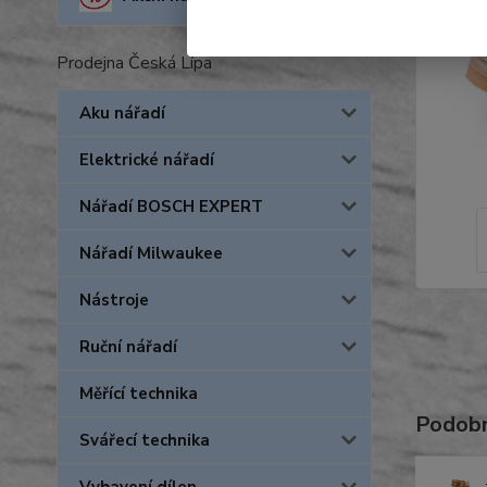
Prodejna Česká Lípa
Aku nářadí
Elektrické nářadí
Nářadí BOSCH EXPERT
Nářadí Milwaukee
Nástroje
Ruční nářadí
Měřící technika
Podobn
Svářecí technika