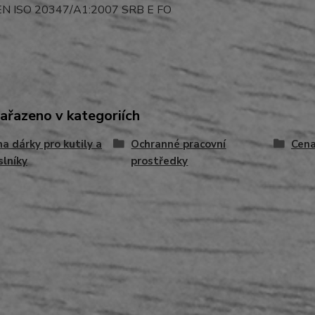
N ISO 20347/A1:2007 SRB E FO
zařazeno v kategoriích
na dárky pro kutily a
Ochranné pracovní
Cena
lníky
prostředky