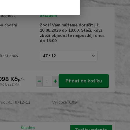
tupnost
Skladem
a dodání
Zboží Vám můžeme doručit již
10.08.2026 do 18:00. Stačí, když
zboží objednáte nejpozději dnes
do 15:00
ikost obuv
098 Kč
/
pár
Přidat do košíku
 Kč
bez DPH
roduktu:
0712-12
Výrobce:
CXS
Skladem