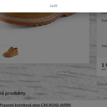
Zavřít
Dos
Dob
Vel
1 
907
Číslo p
é produkty
Pracovní kotníková obuv CXS ROAD AVERS