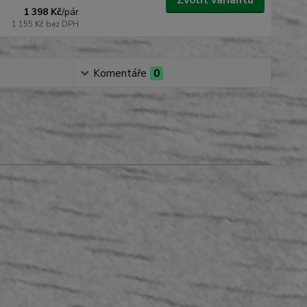
Zvolit variantu
1 398 Kč
/
pár
1 155 Kč
bez DPH
Komentáře
0