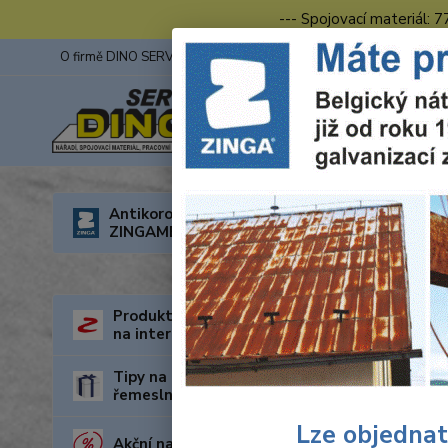
--- Spojovací materiál: 
O firmě DINO SERVIS s.r.o.
ZINGA
Fotogalerie z výstav
Úvod
O
Antikorozní nátěry
ZINGAMETALL
Pra
Produkty za nejnižší cenu
na internetu
Tipy na dárky pro kutily a
řemeslníky
Lze objednat
Akční nabídka