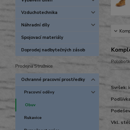
Vybavení dílen
Vzduchotechnika
Náhradní díly
Kompl
Spojovací materiály
Komple
Doprodej nadbytečných zásob
Polobotk
Prodejna Stružnice
Ochranné pracovní prostředky
Svršek:
k
Pracovní oděvy
Podšívka
Obuv
Podešev
Rukavice
Vkl. sté