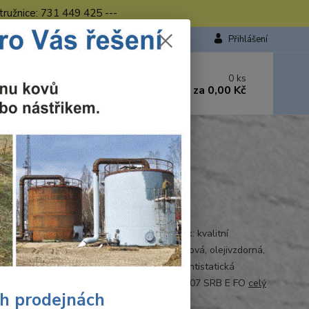
tružnice: 731 449 425 ---
Přihlášení
 si rady? Zavolejte.
0
ks
449 423
za
0,00 Kč
od. - 16.00 hod.
LMONT
T
Ohodnotit produkt
tka, celokožená bez ocelové špice. Svršek: kvalitní
vá kůže Podšívka: Cambrelle Podešev: pryžová, olejivzdorná,
kluzová Vkl. stélka: anatomicky tvarovaná, antistatická
ná Cambrellou Norma: EN ISO 20347/A1:2007 SRB E FO
celý
ch prodejnách