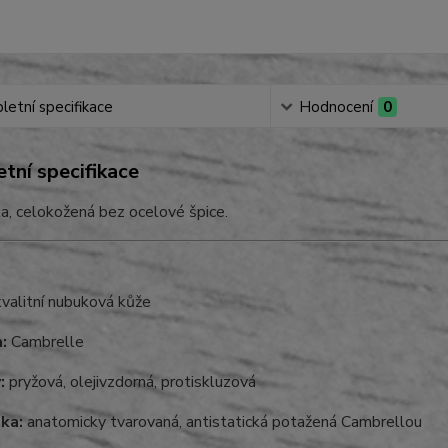
etní specifikace
Hodnocení
0
tní specifikace
a, celokožená bez ocelové špice.
valitní nubuková kůže
:
Cambrelle
:
pryžová, olejivzdorná, protiskluzová
lka:
anatomicky tvarovaná, antistatická potažená Cambrellou