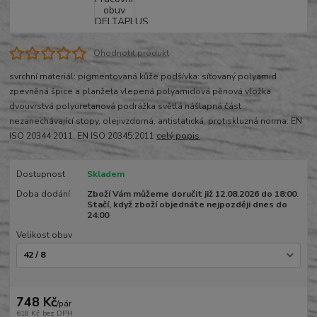
Ohodnotit produkt
svrchní materiál: pigmentovaná kůže podšívka: síťovaný polyamid
zpevněná špice a planžeta vlepená polyamidová pěnová vložka
dvouvrstvá polyuretanová podrážka světlá nášlapná část
nezanechávající stopy, olejivzdorná, antistatická, protiskluzná norma: EN
ISO 20344:2011, EN ISO 20345:2011
celý popis
Dostupnost
Skladem
Doba dodání
Zboží Vám můžeme doručit již 12.08.2026 do 18:00.
Stačí, když zboží objednáte nejpozději dnes do
24:00
Velikost obuv
748 Kč
/
pár
618 Kč
bez DPH