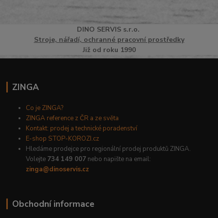
DINO
SERVI
S
s.r.o.
Stroje, nářadí, ochranné pracovní prostředky
Již od roku 1990
ZINGA
Co je ZINGA?
ZINGA reference z ČR a ze světa
Kontakt: prodej a technické poradenství
E-shop STOP-KOROZI.cz
Hledáme prodejce pro regionální prodej produktů ZINGA.
Volejte
734 149 007
nebo napište na email:
zinga@dinoservis.cz
Obchodní informace