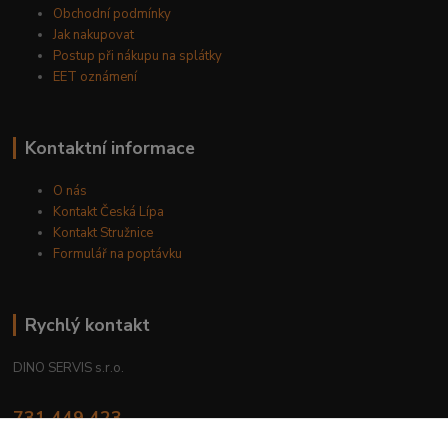
Obchodní podmínky
Jak nakupovat
Postup při nákupu na splátky
EET oznámení
Kontaktní informace
O nás
Kontakt Česká Lípa
Kontakt Stružnice
Formulář na poptávku
Rychlý kontakt
DINO SERVIS s.r.o.
731 449 423
8.00 hod. - 16.00 hod.