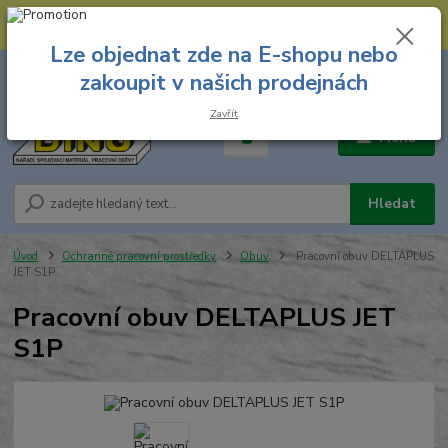
--- Spojovací materiál: 774 431 045 --- Prodejna nářadí: 731 449 423 --
- Pracovní oděvy Stružnice: 731 449 425 ---
Lze objednat zde na E-shopu nebo
0
ks
731 449 423
zakoupit v našich prodejnách
za
0,00 Kč
8.00 hod. - 16.00 hod.
Zavřít
Menu
Hledat
Úvod
Ochranné pracovní prostředky
Obuv
Pracovní obuv DELTAPLUS
JET S1P
Pracovní obuv DELTAPLUS JET
S1P