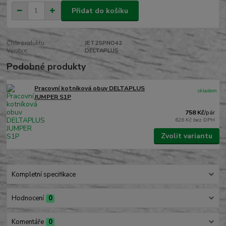
Přidat do košíku
Číslo produktu:
JET2SPNO42
Výrobce:
DELTAPLUS
Podobné produkty
Pracovní kotníková obuv DELTAPLUS
skladem
JUMPER S1P
758 Kč
/
pár
626 Kč
bez DPH
Zvolit variantu
Kompletní specifikace
Hodnocení
0
Komentáře
0