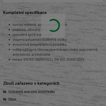
Kompletní specifikace
svrchní materiál: pigmentovaná kůže
podšívka: síťovaný polyamid
zpevněná špice a planžeta
vlepená polyamidová pěnová vložka
dvouvrstvá polyuretanová podrážka
světlá nášlapná část nezanechávající stopy, olejivzdorná,
antistatická, protiskluzná
norma: EN ISO 20344:2011, EN ISO 20345:2011
Zboží zařazeno v kategoriích
Ochranné pracovní prostředky
Obuv