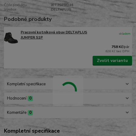
Číslo produktu:
JET2SPNO46
Výrobce:
DELTAPLUS
Podobné produkty
Pracovní kotníková obuv DELTAPLUS
skladem
JUMPER S1P
758 Kč
/
pár
626 Kč
bez DPH
Zvolit variantu
Kompletní specifikace
Hodnocení
0
Komentáře
0
Kompletní specifikace