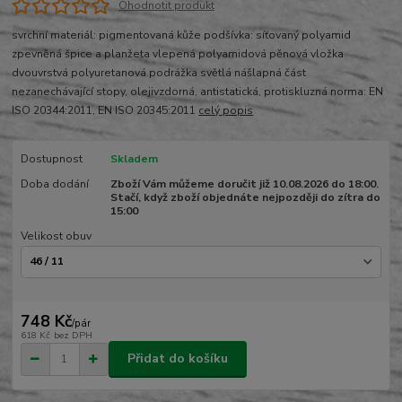
Ohodnotit produkt
svrchní materiál: pigmentovaná kůže podšívka: síťovaný polyamid
zpevněná špice a planžeta vlepená polyamidová pěnová vložka
dvouvrstvá polyuretanová podrážka světlá nášlapná část
nezanechávající stopy, olejivzdorná, antistatická, protiskluzná norma: EN
ISO 20344:2011, EN ISO 20345:2011
celý popis
Dostupnost
Skladem
Doba dodání
Zboží Vám můžeme doručit již 10.08.2026 do 18:00.
Stačí, když zboží objednáte nejpozději do zítra do
15:00
Velikost obuv
748 Kč
/
pár
618 Kč
bez DPH
Přidat do košíku