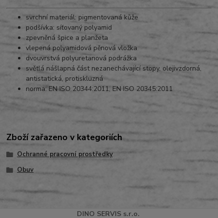
svrchní materiál: pigmentovaná kůže
podšívka: síťovaný polyamid
zpevněná špice a planžeta
vlepená polyamidová pěnová vložka
dvouvrstvá polyuretanová podrážka
světlá nášlapná část nezanechávající stopy, olejivzdorná,
antistatická, protiskluzná
norma: EN ISO 20344:2011, EN ISO 20345:2011
Zboží zařazeno v kategoriích
Ochranné pracovní prostředky
Obuv
DINO
SERVI
S
s.r.o.