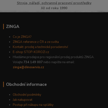
Stroje, nářadí, ochranné pracovní prostředky
Již od roku 1990
ZINGA
Co je ZINGA?
ZINGA reference z ČR a ze světa
Kontakt: prodej a technické poradenství
E-shop STOP-KOROZI.cz
Hledáme prodejce pro regionální prodej produktů ZINGA.
Volejte
734 149 007
nebo napište na email:
zinga@dinoservis.cz
Obchodní informace
Obchodní podmínky
Jak nakupovat
Postup při nákupu na splátky