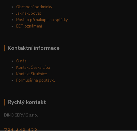
Obchodní podmínky
Jak nakupovat
Postup při nákupu na splátky
EET oznámení
Kontaktní informace
O nás
Kontakt Česká Lípa
Kontakt Stružnice
Formulář na poptávku
Rychlý kontakt
DINO SERVIS s.r.o.
731 449 423
8.00 hod. - 16.00 hod.