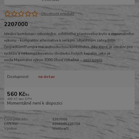
Ohodnotit produkt
2207000
Ideální kombinaci robustního, odolného plastového krytu a maximálního
výkonu - kompaktní alternativa k velkým, objemným zahradním
čerpadlům!Pumpa má jednoduchou kontstrukci, díky které je ideální pro
rychlou a nekomplikovanou dodávku čistých kapalin, jako je
voda.Maximální výkon 3000 l/hod.Výtlačná ...
celý popis
Dostupnost
na dotaz
560 Kč
/
ks
463 Kč
bez DPH
Momentálně není k dispozici
Číslo produktu:
2207000
EAN kód:
4006885220706
Výrobce:
Wolfcraft