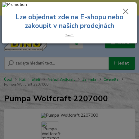
--- Spojovací materiál: 774 431 045 --- Prodejna nářadí: 731 449 423 --
- Pracovní oděvy Stružnice: 731 449 425 ---
Lze objednat zde na E-shopu nebo
0
ks
731 449 423
zakoupit v našich prodejnách
za
0,00 Kč
8.00 hod. - 16.00 hod.
Zavřít
Menu
Hledat
Úvod
Ruční nářadí
Nářadí Wolfcraft
Zahrada
Čerpadla
Pumpa Wolfcraft 2207000
Pumpa Wolfcraft 2207000