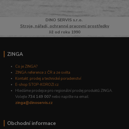
DINO
SERVI
S
s.r.o.
Stroje, nářadí, ochranné pracovní prostředky
Již od roku 1990
ZINGA
Co je ZINGA?
ZINGA reference z ČR a ze světa
Kontakt: prodej a technické poradenství
E-shop STOP-KOROZI.cz
Hledáme prodejce pro regionální prodej produktů ZINGA.
Volejte
734 149 007
nebo napište na email:
zinga@dinoservis.cz
Obchodní informace