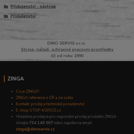
Příslušenství - nástroje
Příslušenství
DINO
SERVI
S
s.r.o.
Stroje, nářadí, ochranné pracovní prostředky
Již od roku 1990
ZINGA
Co je ZINGA?
ZINGA reference z ČR a ze světa
Kontakt: prodej a technické poradenství
E-shop STOP-KOROZI.cz
Hledáme prodejce pro regionální prodej produktů ZINGA.
Volejte
734 149 007
nebo napište na email:
zinga@dinoservis.cz