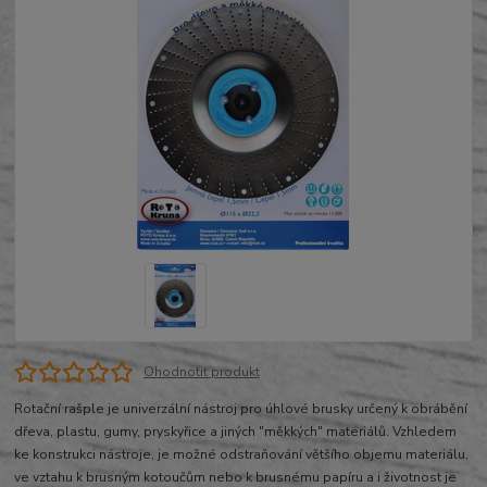
Ohodnotit produkt
Rotační rašple je univerzální nástroj pro úhlové brusky určený k obrábění
dřeva, plastu, gumy, pryskyřice a jiných "měkkých" materiálů. Vzhledem
ke konstrukci nástroje, je možné odstraňování většího objemu materiálu,
ve vztahu k brusným kotoučům nebo k brusnému papíru a i životnost je