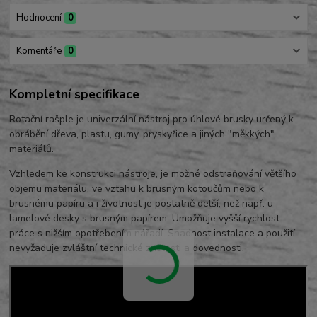
Hodnocení
0
Komentáře
0
Kompletní specifikace
Rotační rašple je univerzální nástroj pro úhlové brusky určený k
obrábění dřeva, plastu, gumy, pryskyřice a jiných "měkkých"
materiálů.
Vzhledem ke konstrukci nástroje, je možné odstraňování většího
objemu materiálu, ve vztahu k brusným kotoučům nebo k
brusnému papíru a i životnost je postatně delší, než např. u
lamelové desky s brusným papírem. Umožňuje vyšší rychlost
práce s nižším opotřebením nářadí. Snadnost instalace a použití
nevyžaduje zvláštní technické znalosti a dovednosti.