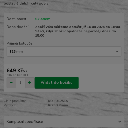
postatně delší...
celý popis
Dostupnost
Skladem
Doba dodání
Zboží Vám můžeme doručit již 10.08.2026 do 18:00.
Stačí, když zboží objednáte nejpozději dnes do
15:00
Průměr kotouče
649 Kč
/
ks
536 Kč
bez DPH
Přidat do košíku
Číslo produktu:
ROTO12515
Výrobce:
ROTO Kruna
Kompletní specifikace