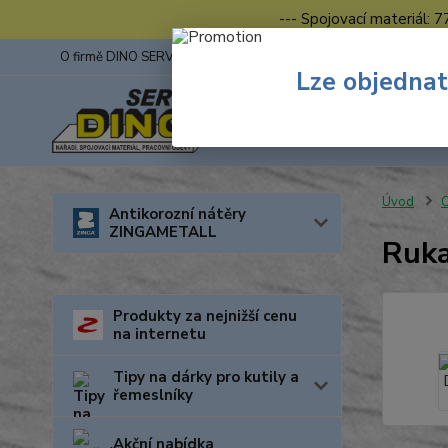
--- Spojovací materiál: 
O firmě DINO SERVIS s.r.o.
ZINGA
Fotogalerie z výstav
Lze objednat
Úvod
O
Antikorozní nátěry
ZINGAMETALL
Ruka
Produkty za nejnižší cenu
na internetu
Tipy na dárky pro kutily a
řemeslníky
Akční nabídka