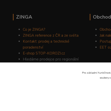
ZINGA
Obchod
Co je ZINGA?
Obcho
ZINGA reference z ČR a ze světa
Jak na
Kontakt: prodej a technické
Postup
poradenství
EET o
E-shop STOP-KOROZI.cz
Hledáme prodejce pro regionální
prodej produktů ZINGA.
Volejte
734 149 007
nebo napište
Pro základní funkčnost,
na email:
zinga@dinoservis.cz
soubory c
Proč nakupovat u nás? Jsme na trhu již od roku 1990.