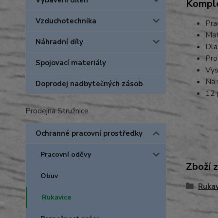
Vybavení dílen
Komple
Vzduchotechnika
Pra
Mat
Náhradní díly
Dla
Pro
Spojovací materiály
Vys
Na 
Doprodej nadbytečných zásob
12 
Prodejna Stružnice
Ochranné pracovní prostředky
Pracovní oděvy
Zboží 
Obuv
Rukav
Rukavice