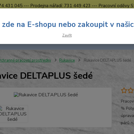
774 431 045 --- Prodejna nářadí: 731 449 423 --- Pracovní oděvy S
Obchodní podmínky
Kontakty Česká Lípa
 zde na E-shopu nebo zakoupit v naši
Nevíte
Hledat
Zavřít
731 
8.00 h
chranné pracovní prostředky
Rukavice
Rukavice DELTAPLUS šedé
vice DELTAPLUS šedé
Pracov
% Poly
úprava
párů r