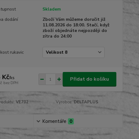
tupnost
Skladem
a dodání
Zboží Vám můžeme doručit již
11.08.2026 do 18:00. Stačí, když
zboží objednáte nejpozději do
zítra do 24:00
ikost rukavic
 Kč
/
ks
Přidat do košíku
Kč
bez DPH
roduktu:
VE702
Výrobce:
DELTAPLUS
Komentáře
0