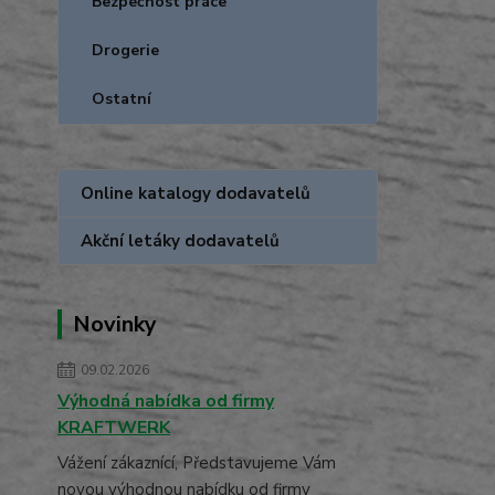
Bezpečnost práce
Drogerie
Ostatní
Online katalogy dodavatelů
Akční letáky dodavatelů
Novinky
09.02.2026
Výhodná nabídka od firmy
KRAFTWERK
Vážení zákaznící, Představujeme Vám
novou výhodnou nabídku od firmy