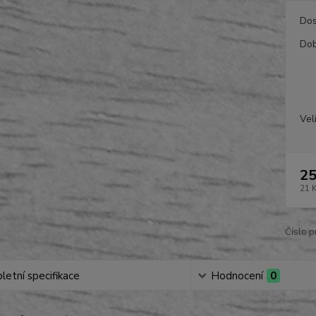
Dos
Dob
Vel
25
21 
Číslo p
etní specifikace
Hodnocení
0