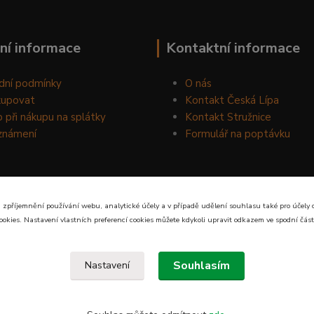
ní informace
Kontaktní informace
dní podmínky
O nás
kupovat
Kontakt Česká Lípa
 při nákupu na splátky
Kontakt Stružnice
známení
Formulář na poptávku
 zpříjemnění používání webu, analytické účely a v případě udělení souhlasu také pro účely 
ookies. Nastavení vlastních preferencí cookies můžete kdykoli upravit odkazem ve spodní část
Souhlasím
Nastavení