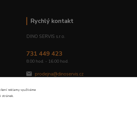
Rychlý kontakt
DINO SERVIS s.r.o.
731 449 423
8.00 hod. - 16.00 hod.
prodejna@dinoservis.cz
cílení reklamy využíváme
i stránek.
Vytvořeno na
Eshop-rychle.cz