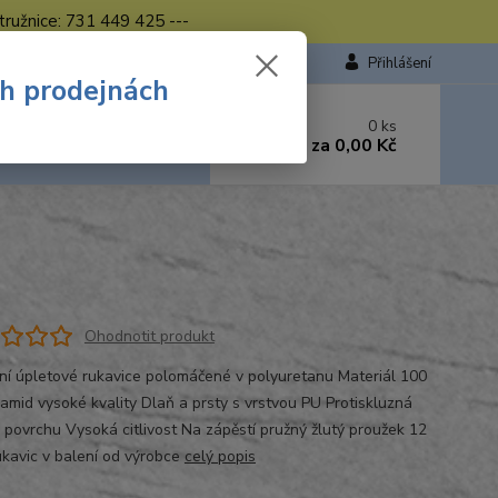
tružnice: 731 449 425 ---
Přihlášení
ch prodejnách
 si rady? Zavolejte.
0
ks
449 423
za
0,00 Kč
od. - 16.00 hod.
Ohodnotit produkt
ní úpletové rukavice polomáčené v polyuretanu Materiál 100
amid vysoké kvality Dlaň a prsty s vrstvou PU Protiskluzná
 povrchu Vysoká citlivost Na zápěstí pružný žlutý proužek 12
ukavic v balení od výrobce
celý popis