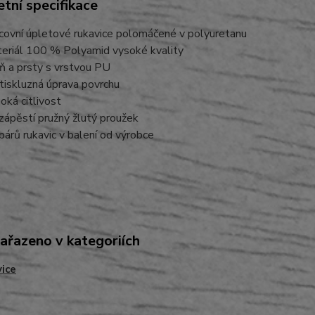
tní specifikace
covní úpletové rukavice polomáčené v polyuretanu
eriál 100 % Polyamid vysoké kvality
ň a prsty s vrstvou PU
tiskluzná úprava povrchu
oká citlivost
zápěstí pružný žlutý proužek
párů rukavic v balení od výrobce
zařazeno v kategoriích
ice