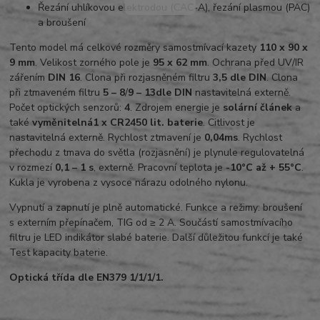
Řezání uhlíkovou elektrodou (CAC-A), řezání plasmou (PAC)
a broušení
Tento model má celkové rozměry samostmívací kazety
110 x 90 x
9 mm
. Velikost zorného pole je
95 x 62 mm
. Ochrana před UV/IR
zářením
DIN 16
. Clona při rozjasněném filtru
3,5 dle DIN
. Clona
při ztmaveném filtru
5 – 8
/
9 – 13
dle DIN
nastavitelná externě.
Počet optických senzorů:
4
. Zdrojem energie je
solární článek
a
také
vyměnitelná
1 x CR2450 lit. baterie
. Citlivost je
nastavitelná externě. Rychlost ztmavení je
0,04
ms
. Rychlost
přechodu z tmava do světla (rozjasnění) je plynule regulovatelná
v rozmezí
0,1 – 1 s
, externě. Pracovní teplota je
-10°C až + 55°C
.
Kukla je vyrobena z vysoce nárazu odolného nylonu.
Vypnutí a zapnutí je plně automatické. Funkce a režimy: broušení
s externím přepínačem, TIG od ≥ 2 A. Součástí samostmívacího
filtru je LED indikátor slabé baterie. Další důležitou funkcí je také
Test kapacity baterie.
Optická třída dle EN379 1/1/1/1.