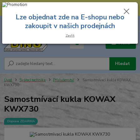
--- Spojovací materiál: 774 431 045 --- Prodejna nářadí: 731 449 423 --
- Pracovní oděvy Stružnice: 731 449 425 ---
Lze objednat zde na E-shopu nebo
0
ks
731 449 423
zakoupit v našich prodejnách
za
0,00 Kč
8.00 hod. - 16.00 hod.
Zavřít
Menu
Hledat
Úvod
Svářecí technika
Příslušenství
Samostmívací kukla KOWAX
KWX730
Samostmívací kukla KOWAX
KWX730
Doprava ZDARMA