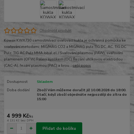
Ohodnotit produkt
Kowax KWX730 samostmívací svařovací kukla je ochranná pomůcka ke
svařování metodami: MIG/MAG CO2 a MIG/MAG pulz TIG DC, AC, TIG DC
Pulz, TIG AC Pulz MMA /obal.el./ Svařování plasmou (PAW), svařování
plamenem (OFW) Pálení kyslíkem (OC) Řezání uhlíkovou elektrodou
(CAC-A), řezání plasmou (PAC) a brou...
celý popis
Dostupnost
Skladem
Doba dodání
Zboží Vám můžeme doručit již 10.08.2026 do 18:00.
Stačí, když zboží objednáte nejpozději do zítra do
15:00
4 999 Kč
/
ks
4 131 Kč
bez DPH
Přidat do košíku