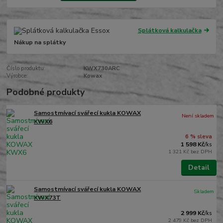
Splátková kalkulačka
Nákup na splátky
Číslo produktu:
KWX730ARC
Výrobce:
Kowax
Podobné produkty
Samostmívací svářecí kukla KOWAX
Není skladem
KWX6
6 % sleva
1 598 Kč
/
ks
1 321 Kč
bez DPH
Detail
Samostmívací svářecí kukla KOWAX
Skladem
KWX73T
2 999 Kč
/
ks
2 479 Kč
bez DPH