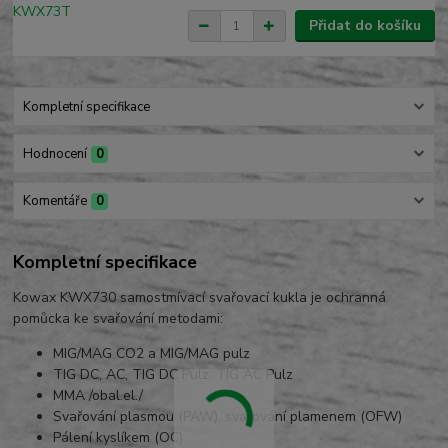
Přidat do košíku
Kompletní specifikace
Hodnocení
0
Komentáře
0
Kompletní specifikace
Kowax KWX730 samostmívací svařovací kukla je ochranná
pomůcka ke svařování metodami:
MIG/MAG CO2 a MIG/MAG pulz
TIG DC, AC, TIG DC Pulz, TIG AC Pulz
MMA /obal.el./
Svařování plasmou (PAW), svařování plamenem (OFW)
Pálení kyslíkem (OC)