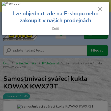
--- Spojovací materiál: 774 431 045 --- Prodejna nářadí: 731 449 423 --
- Pracovní oděvy Stružnice: 731 449 425 ---
Lze objednat zde na E-shopu nebo
0
ks
731 449 423
zakoupit v našich prodejnách
za
0,00 Kč
8.00 hod. - 16.00 hod.
Zavřít
Menu
Hledat
Úvod
Svářecí technika
Příslušenství
Samostmívací svářecí kukla
KOWAX KWX73T
Samostmívací svářecí kukla
KOWAX KWX73T
Doprava ZDARMA