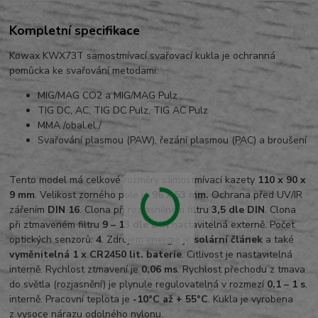
Kompletní specifikace
Kowax KWX73T samostmívací svařovací kukla je ochranná
pomůcka ke svařování metodami:
MIG/MAG CO2 a MIG/MAG Pulz
TIG DC, AC, TIG DC Pulz, TIG AC Pulz
MMA /obal.el./
Svařování plasmou (PAW), řezání plasmou (PAC) a broušení
Tento model má celkové rozměry samostmívací kazety
110 x 90 x
9 mm
. Velikost zorného pole je
96 x 53 mm.
Ochrana před UV/IR
zářením
DIN 16
. Clona při rozjasněném filtru
3,5 dle DIN
. Clona
při ztmaveném filtru
9 – 13 dle DIN
nastavitelná externě. Počet
optických senzorů:
4
. Zdrojem energie je
solární článek
a také
vyměnitelná 1 x CR2450 lit. baterie
. Citlivost je nastavitelná
interně. Rychlost ztmavení je
0,06 ms
. Rychlost přechodu z tmava
do světla (rozjasnění) je plynule regulovatelná v rozmezí
0,1 – 1 s
,
interně. Pracovní teplota je
-10°C až + 55°C
. Kukla je vyrobena
z vysoce nárazu odolného nylonu.