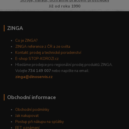
Stroje, nářadí, ochranné pracovní prostředky
Již od roku 1990
ZINGA
Co je ZINGA?
ZINGA reference z ČR a ze světa
Kontakt: prodej a technické poradenství
E-shop STOP-KOROZI.cz
Hledáme prodejce pro regionální prodej produktů ZINGA.
Volejte
734 149 007
nebo napište na email:
zinga@dinoservis.cz
Obchodní informace
Obchodní podmínky
Jak nakupovat
Postup při nákupu na splátky
EET oznámení