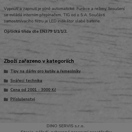
Vypnutí a zapnutí je plně automatické. Funkce a režimy: broušení
se ovládá interním přepínačem, TIG od ≥ 5 A. Součástí
samostmívacího filtru je LED indikátor slabé baterie.
Optická třída dle EN379 1/1/1/2.
Zboží zařazeno v kategoriích
Tipy na dárky pro kutily a řemeslníky
Svářecí technika
Cena od 2001 - 3000 Kč
Příslušenství
DINO
SERVI
S
s.r.o.