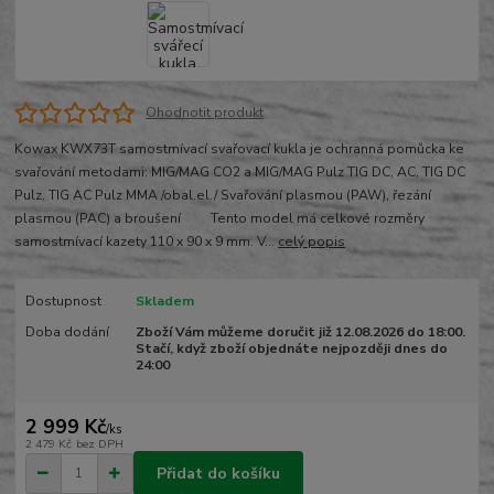
Ohodnotit produkt
Kowax KWX73T samostmívací svařovací kukla je ochranná pomůcka ke
svařování metodami: MIG/MAG CO2 a MIG/MAG Pulz TIG DC, AC, TIG DC
Pulz, TIG AC Pulz MMA /obal.el./ Svařování plasmou (PAW), řezání
plasmou (PAC) a broušení Tento model má celkové rozměry
samostmívací kazety 110 x 90 x 9 mm. V...
celý popis
Dostupnost
Skladem
Doba dodání
Zboží Vám můžeme doručit již 12.08.2026 do 18:00.
Stačí, když zboží objednáte nejpozději dnes do
24:00
2 999 Kč
/
ks
2 479 Kč
bez DPH
Přidat do košíku