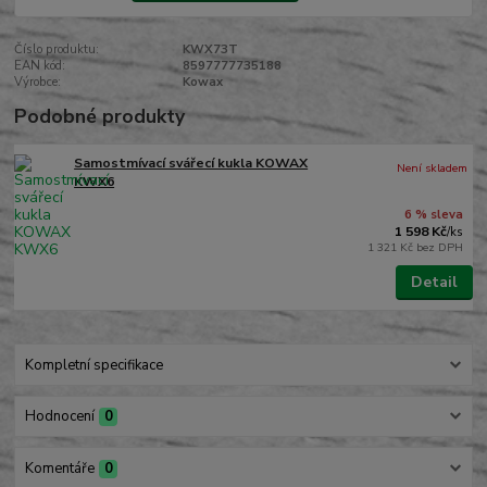
Číslo produktu:
KWX73T
EAN kód:
8597777735188
Výrobce:
Kowax
Podobné produkty
Samostmívací svářecí kukla KOWAX
Není skladem
KWX6
6 % sleva
1 598 Kč
/
ks
1 321 Kč
bez DPH
Detail
Kompletní specifikace
Hodnocení
0
Komentáře
0