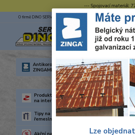
--- Spojovací materiál: 
O firmě DINO SERVIS s.r.o.
ZINGA
Fotogalerie z výstav
Úvod
R
Antikorozní nátěry
ZINGAMETALL
Span
Produkty za nejnižší cenu
na internetu
Tipy na dárky pro kutily a
řemeslníky
Lze objednat
Akční nabídka