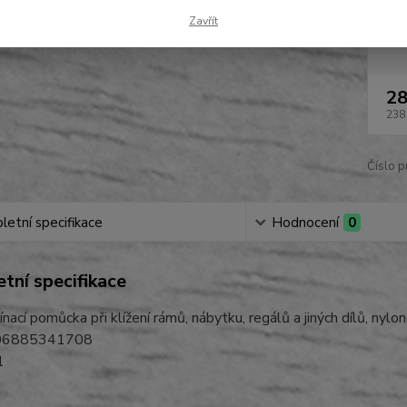
Zavřít
Dos
28
238
Číslo p
etní specifikace
Hodnocení
0
tní specifikace
pínací pomůcka při klížení rámů, nábytku, regálů a jiných dílů, nyl
06885341708
1