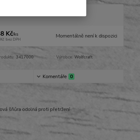
tupnost
na dotaz
8 Kč
/
ks
Momentálně není k dispozici
 Kč
bez DPH
roduktu:
3417000
Výrobce:
Wolfcraft
Komentáře
0
onová šňůra odolná proti přetržení