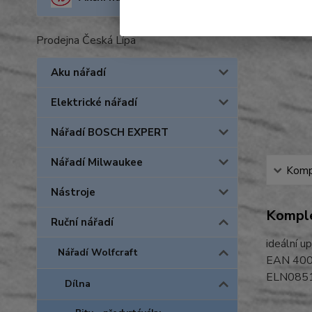
Prodejna Česká Lípa
Aku nářadí
Elektrické nářadí
Nářadí BOSCH EXPERT
Nářadí Milwaukee
Kompl
Nástroje
Komple
Ruční nářadí
ideální u
Nářadí Wolfcraft
EAN 40
ELN085
Dílna