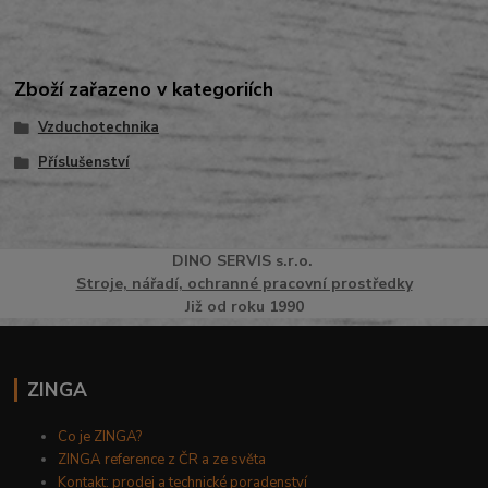
Zboží zařazeno v kategoriích
Vzduchotechnika
Příslušenství
DINO
SERVI
S
s.r.o.
Stroje, nářadí, ochranné pracovní prostředky
Již od roku 1990
ZINGA
Co je ZINGA?
ZINGA reference z ČR a ze světa
Kontakt: prodej a technické poradenství