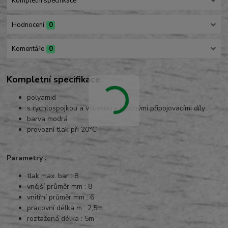
Kompletní specifikace
Hodnocení
0
Komentáře
0
Kompletní specifikace
polyamid
s rychlospojkou a vsuvkou s otočnými připojovacími díly
barva modrá
provozní tlak při 20°C
Parametry :
tlak max. bar : 8
vnější průměr mm : 8
vnitřní průměr mm : 6
pracovní délka m : 2,5m
roztažená délka : 5m