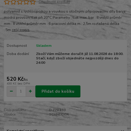
Ohodnotit produkt
polyamid s rychlospojkou a vsuvkou s otočnými připojovacími díly barva
modrá provozní tlak při 20°C Parametry : tlak max. bar : 8 vnější průměr
mm : 8 vnitřní průměr mm : 6 pracovní délka m : 2,5m roztažená délka
: 5m
celý popis
Dostupnost
Skladem
Doba dodání
Zboží Vám můžeme doručit již 11.08.2026 do 18:00.
Stačí, když zboží objednáte nejpozději dnes do
24:00
520 Kč
/
ks
430 Kč
bez DPH
Přidat do košíku
Číslo produktu:
D 770 133
Výrobce:
SCHNEIDER