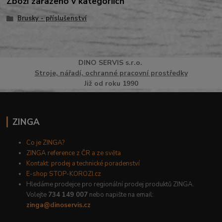
Zboží zařazeno v kategoriích
Brusky - příslušenství
DINO
SERVI
S
s.r.o.
Stroje, nářadí, ochranné pracovní prostředky
Již od roku 1990
ZINGA
Co je ZINGA?
ZINGA reference z ČR a ze světa
Kontakt: prodej a technické poradenství
E-shop STOP-KOROZI.cz
Hledáme prodejce pro regionální prodej produktů ZINGA.
Volejte
734 149 007
nebo napište na email:
zinga@dinoservis.cz