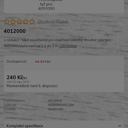
Ohodnotit produkt
4012000
s redukcí - také použitelné pro malířské válečky, vhodné taky pro
4052000vytahovací od 1,2 do 2 m
celý popis
Dostupnost
na dotaz
240 Kč
/
ks
198 Kč
bez DPH
Momentálně není k dispozici
Číslo produktu:
4012000
EAN kód:
4006885401204
Výrobce:
Wolfcraft
Kompletní specifikace