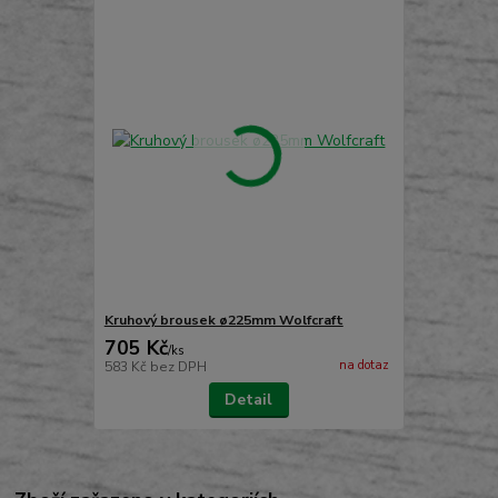
Kruhový brousek ø225mm Wolfcraft
705 Kč
/
ks
na dotaz
583 Kč
bez DPH
Detail