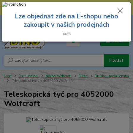
--- Spojovací materiál: 774 431 045 --- Prodejna nářadí: 731 449 423 --
- Pracovní oděvy Stružnice: 731 449 425 ---
Lze objednat zde na E-shopu nebo
0
ks
731 449 423
zakoupit v našich prodejnách
za
0,00 Kč
8.00 hod. - 16.00 hod.
Zavřít
Menu
Hledat
Úvod
Ruční nářadí
Nářadí Wolfcraft
Dílna
Brusky - příslušenství
Teleskopická tyč pro 4052000 Wolfcraft
Teleskopická tyč pro 4052000
Wolfcraft