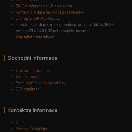
Co je ZINGA?
ZINGA reference z ČR a ze světa
Kontakt: prodej a technické poradenství
E-shop STOP-KOROZI.cz
Hledáme prodejce pro regionální prodej produktů ZINGA.
Volejte
734 149 007
nebo napište na email:
zinga@dinoservis.cz
Obchodní informace
Obchodní podmínky
Jak nakupovat
Postup při nákupu na splátky
EET oznámení
Kontaktní informace
O nás
Kontakt Česká Lípa