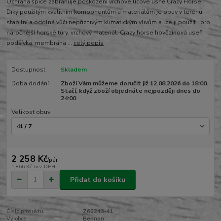
Ochrana špice zabraňuje poškození vrchové lícové usně Crazy Horse.
Díky použitým kvalitním komponentům a materiálům je obuv v terénu
stabilní a odolná vůči nepříznivým klimatickým vlivům a lze ji použít i pro
náročnější horské túry. vrchový materiál: Crazy horse hovězinová useň
podšívka: membrána ...
celý popis
Dostupnost
Skladem
Doba dodání
Zboží Vám můžeme doručit již 12.08.2026 do 18:00.
Stačí, když zboží objednáte nejpozději dnes do
24:00
Velikost obuv
2 258 Kč
/
pár
1 866 Kč
bez DPH
Přidat do košíku
Číslo produktu:
Z60243-41
Výrobce:
Bennon