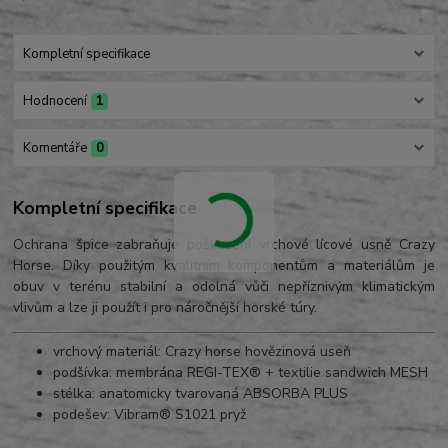
Kompletní specifikace
Hodnocení
1
Komentáře
0
Kompletní specifikace
Ochrana špice zabraňuje poškození vrchové lícové usně Crazy
Horse. Díky použitým kvalitním komponentům a materiálům je
obuv v terénu stabilní a odolná vůči nepříznivým klimatickým
vlivům a lze ji použít i pro náročnější horské túry.
vrchový materiál: Crazy horse hovězinová useň
podšívka: membrána REGI-TEX® + textilie sandwich MESH
stélka: anatomicky tvarovaná ABSORBA PLUS
podešev: Vibram® S1021 pryž