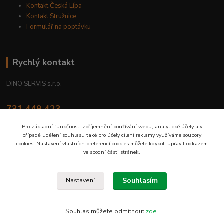
Kontakt Česká Lípa
Kontakt Stružnice
Formulář na poptávku
Rychlý kontakt
DINO SERVIS s.r.o.
731 449 423
8.00 hod. - 16.00 hod.
Pro základní funkčnost, zpříjemnění používání webu, analytické účely a v
případě udělení souhlasu také pro účely cílení reklamy využíváme soubory
prodejna@dinoservis.cz
cookies. Nastavení vlastních preferencí cookies můžete kdykoli upravit odkazem
ve spodní části stránek.
Souhlasím
Nastavení
Proč nakupovat u nás? Jsme na trhu již od roku 1990.
Souhlas můžete odmítnout
zde
.
Vytvořeno na
Eshop-rychle.cz