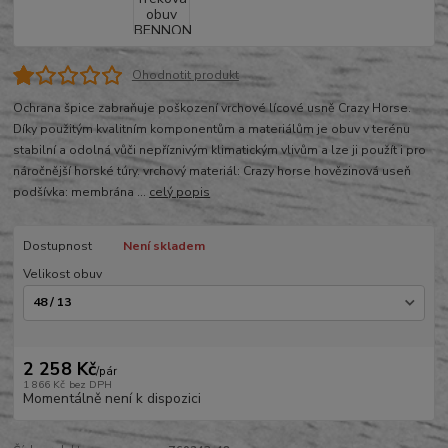
Ohodnotit produkt
Ochrana špice zabraňuje poškození vrchové lícové usně Crazy Horse.
Díky použitým kvalitním komponentům a materiálům je obuv v terénu
stabilní a odolná vůči nepříznivým klimatickým vlivům a lze ji použít i pro
náročnější horské túry. vrchový materiál: Crazy horse hovězinová useň
podšívka: membrána ...
celý popis
Dostupnost
Není skladem
Velikost obuv
2 258 Kč
/
pár
1 866 Kč
bez DPH
Momentálně není k dispozici