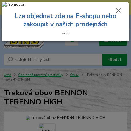
--- Spojovací materiál: 774 431 045 --- Prodejna nářadí: 731 449 423 --
- Pracovní oděvy Stružnice: 731 449 425 ---
Lze objednat zde na E-shopu nebo
0
ks
731 449 423
zakoupit v našich prodejnách
za
0,00 Kč
8.00 hod. - 16.00 hod.
Zavřít
Menu
Hledat
Úvod
Ochranné pracovní prostředky
Obuv
Treková obuv BENNON
TERENNO HIGH
Treková obuv BENNON
TERENNO HIGH