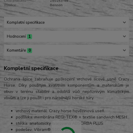
Číslo produktu:
Z60243-48
Výrobce:
Bennon
Kompletní specifikace
Hodnocení
1
Komentáře
0
Kompletní specifikace
Ochrana špice zabraňuje poškození vrchové lícové usně Crazy
Horse. Díky použitým kvalitním komponentům a materiálům je
obuv v terénu stabilní a odolná vůči nepříznivým klimatickým
vlivům a lze ji použít i pro náročnější horské túry.
vrchový materiál: Crazy horse hovězinová useň
podšívka: membrána REGI-TEX® + textilie sandwich MESH
stélka: anatomicky tvarovaná ABSORBA PLUS
podešev: Vibram® S1021 pryž