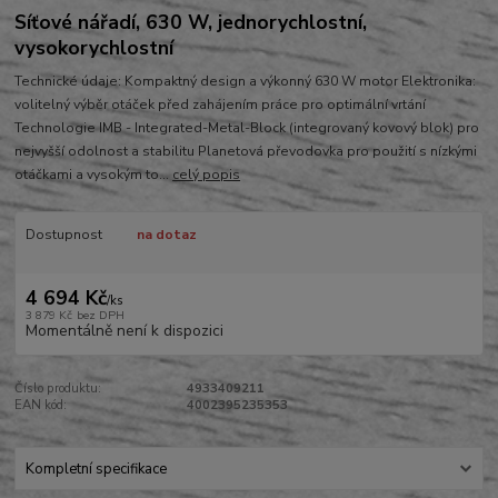
Síťové nářadí, 630 W, jednorychlostní,
vysokorychlostní
Technické údaje: Kompaktný design a výkonný 630 W motor Elektronika:
volitelný výběr otáček před zahájením práce pro optimální vrtání
Technologie IMB - Integrated-Metal-Block (integrovaný kovový blok) pro
nejvyšší odolnost a stabilitu Planetová převodovka pro použití s nízkými
otáčkami a vysokým to...
celý popis
Dostupnost
na dotaz
4 694 Kč
/
ks
3 879 Kč
bez DPH
Momentálně není k dispozici
Číslo produktu:
4933409211
EAN kód:
4002395235353
Kompletní specifikace