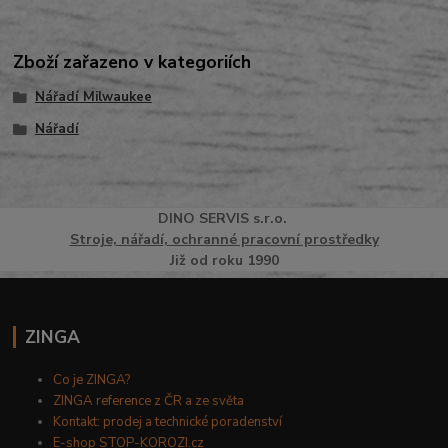
Zboží zařazeno v kategoriích
Nářadí Milwaukee
Nářadí
DINO
SERVI
S
s.r.o.
Stroje, nářadí, ochranné pracovní prostředky
Již od roku 1990
ZINGA
Co je ZINGA?
ZINGA reference z ČR a ze světa
Kontakt: prodej a technické poradenství
E-shop STOP-KOROZI.cz