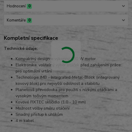
Hodnocení
0
Komentáře
0
Kompletní specifikace
Technické údaje:
Kompaktný design a výkonný 630 W motor
Elektronika: volitelný výběr otáček před zahájením práce
pro optimální vrtání
Technologie IMB - Integrated-Metal-Block (integrovaný
kovový blok) pro nejvyšší odolnost a stabilitu
Planetová převodovka pro použití s nízkými otáčkami a
vysokým točivým momentem
Kovové FIXTEC sklíčidlo (1,0 - 10 mm)
Možnost volby směru otáčení
Snadný přístup k uhlíkům
4 m kabel