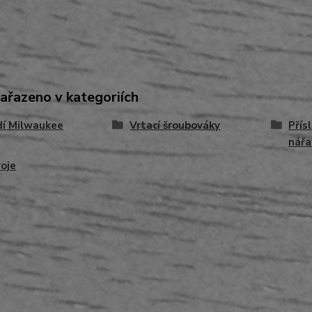
zařazeno v kategoriích
dí Milwaukee
Vrtací šroubováky
Přís
nářa
oje