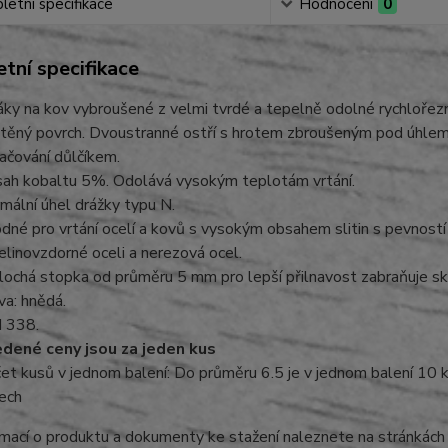
etní specifikace
Hodnocení
0
tní specifikace
áky na kov vybroušené z velmi tvrdé a tepelně odolné rychlořezn
těný povrch. Dvoustranné ostří s hrotem zbroušeným pod úhlem
ačování důlčíkem.
ah kobaltu 5%. Odolává vysokým teplotám vrtání.
mální úhel drážky typu N.
dné pro vrtání ocelí a kovů s vysokým obsahem slitin s pevností
elinovzdorné oceli a nerezová ocel.
lochá stopka od průměru 5 mm pro lepší přilnavost zabraňuje sklo
va: hnědá.
 338.
dené ceny jsou za jeden kus
et kusů v jednom balení: Do průměru 6.5 je v jednom balení 10 k
ech
rmací o produktu a dokumenty ke stažení naleznete na stránkác