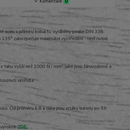
Komentáře
0
é oceli s příměsí kobaltu, vyráběny podle DIN 338.
 135° zabezpečuje maximální vystředění - není nutné
 v tahu vyšší než 1000 N / mm², jako jsou žáruvzdorné a
uznutí sklíčidla.
usů. Od průměru 6.8 a dále jsou vrtáky baleny po 5ti
h výrobce
ZDE.