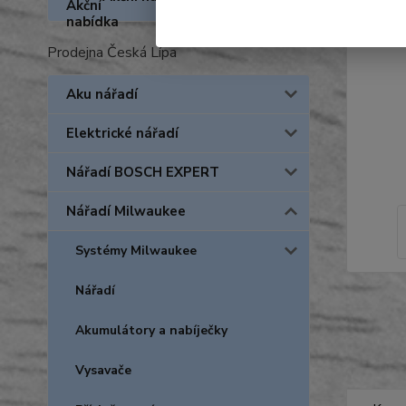
Prodejna Česká Lípa
Aku nářadí
Elektrické nářadí
Nářadí BOSCH EXPERT
Nářadí Milwaukee
Systémy Milwaukee
Nářadí
Akumulátory a nabíječky
Vysavače