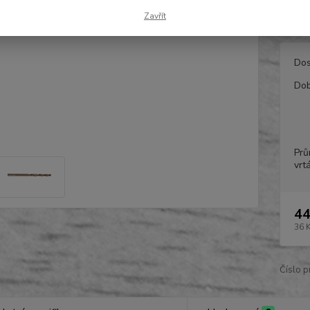
Obsah 
Zavřít
Dos
Dob
Prů
vrt
44
36 
Číslo p