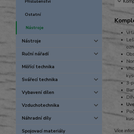
Kompl
Příslušenství
Ostatní
Komple
Nástroje
Vrt
Leš
Nástroje
ozn
Ruční nářadí
Obs
Nor
Měřící technika
Vho
kys
Svářecí technika
3-p
Bar
Vybavení dílen
DIN
Uve
Vzduchotechnika
Poč
Náhradní díly
kus
Více info
Spojovací materiály