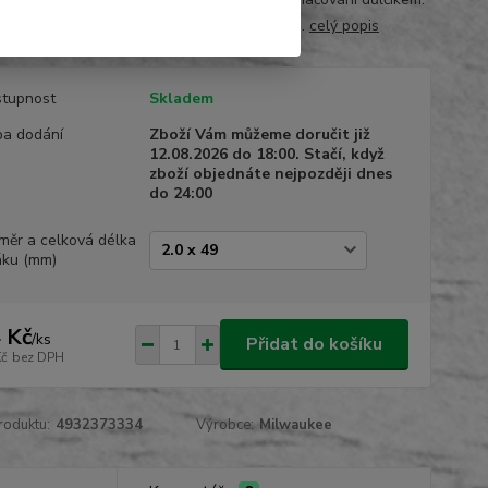
kobaltu 5%. Odolává vysokým teplotám vr...
celý popis
tupnost
Skladem
a dodání
Zboží Vám můžeme doručit již
12.08.2026 do 18:00. Stačí, když
zboží objednáte nejpozději dnes
do 24:00
měr a celková délka
áku (mm)
 Kč
/
ks
Přidat do košíku
Kč
bez DPH
roduktu:
4932373334
Výrobce:
Milwaukee