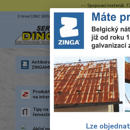
--- Spojovací materiál: 
O firmě DINO SERVIS s.r.o.
ZINGA
Fotogalerie z výstav
Úvod
N
Antikorozní nátěry
ZINGAMETALL
Vrtá
Produkty za nejnižší cenu
na internetu
Tipy na dárky pro kutily a
řemeslníky
Lze objednat
Akční nabídka