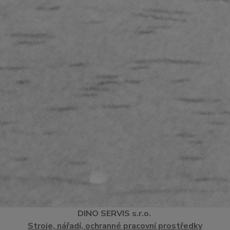
DINO
SERVI
S
s.r.o.
Stroje, nářadí, ochranné pracovní prostředky