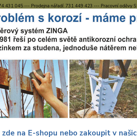
774 431 045 --- Prodejna nářadí: 731 449 423 --- Pracovní oděvy S
Obchodní podmínky
Kontakty Česká Lípa
Nevíte
Hledat
731 
8.00 h
ářadí Milwaukee
Nástroje
Vrtáky do kovu HSS RED COBALT Milwa
ky do kovu HSS RED COBALT M
DIN
Vrtáky
rychlo
povrch
 zde na E-shopu nebo zakoupit v naši
zabezp