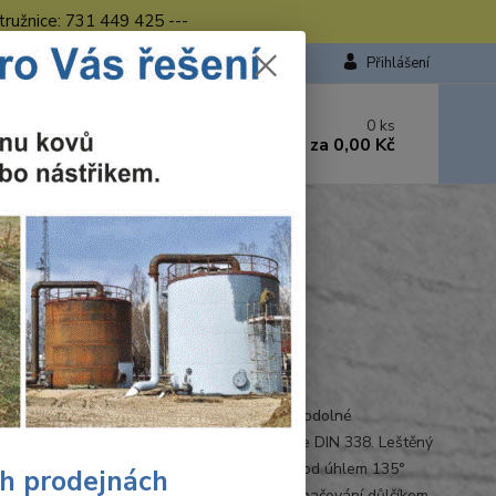
tružnice: 731 449 425 ---
Přihlášení
 si rady? Zavolejte.
0
ks
449 423
za
0,00 Kč
od. - 16.00 hod.
ukee
ilwaukee
Ohodnotit produkt
 338
 na kov vybroušené z velmi tvrdé a tepelně odolné
řezné oceli s příměsí kobaltu, vyráběny podle DIN 338. Leštěný
. Dvoustranné ostří s hrotem zbroušeným pod úhlem 135°
ch prodejnách
ečuje maximální vystředění - není nutné označování důlčíkem.