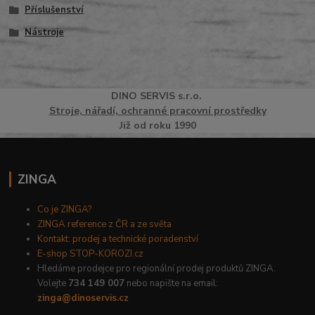
Příslušenství
Nástroje
DINO
SERVI
S
s.r.o.
Stroje, nářadí, ochranné pracovní prostředky
Již od roku 1990
ZINGA
Co je ZINGA?
ZINGA reference z ČR a ze světa
Kontakt: prodej a technické poradenství
E-shop STOP-KOROZI.cz
Hledáme prodejce pro regionální prodej produktů ZINGA.
Volejte
734 149 007
nebo napište na email:
zinga@dinoservis.cz