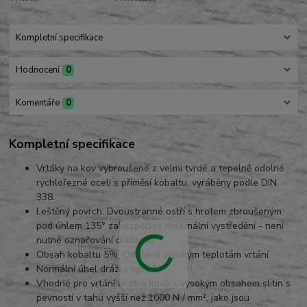
Kompletní specifikace
Hodnocení
0
Komentáře
0
Kompletní specifikace
Vrtáky na kov vybroušené z velmi tvrdé a tepelně odolné
rychlořezné oceli s příměsí kobaltu, vyráběny podle DIN
338.
Leštěný povrch. Dvoustranné ostří s hrotem zbroušeným
pod úhlem 135° zabezpečuje maximální vystředění - není
nutné označování důlčíkem.
Obsah kobaltu 5%. Odolává vysokým teplotám vrtání.
Normální úhel drážky typu N.
Vhodné pro vrtání ocelí a kovů s vysokým obsahem slitin s
pevností v tahu vyšší než 1000 N / mm², jako jsou