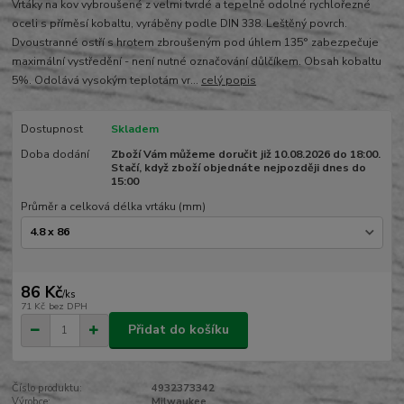
Vrtáky na kov vybroušené z velmi tvrdé a tepelně odolné rychlořezné
oceli s příměsí kobaltu, vyráběny podle DIN 338. Leštěný povrch.
Dvoustranné ostří s hrotem zbroušeným pod úhlem 135° zabezpečuje
maximální vystředění - není nutné označování důlčíkem. Obsah kobaltu
5%. Odolává vysokým teplotám vr...
celý popis
Dostupnost
Skladem
Doba dodání
Zboží Vám můžeme doručit již 10.08.2026 do 18:00.
Stačí, když zboží objednáte nejpozději dnes do
15:00
Průměr a celková délka vrtáku (mm)
86 Kč
/
ks
71 Kč
bez DPH
Přidat do košíku
Číslo produktu:
4932373342
Výrobce:
Milwaukee