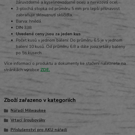
žáruvzdorné a kyselinovzdorné oceli a nerezová ocel.
3-plochá stopka od průměru 5 mm pro lepší přilnavost
zabraňuje sklouznutí sklíčidla.
Barva: hnědá.
DIN 338.
Uvedené ceny jsou za jeden kus
Počet kusů v jednom balení: Do průměru 6.5 je v jednom
balení 10 kusů. Od průměru 6.8 a dále jsou vrtáky baleny
po 5ti kusech
Více informací o produktu a dokumenty ke stažení naleznete na
stránkách výrobce
ZDE.
Zboží zařazeno v kategoriích
Nářadí Milwaukee
Vrtací šroubováky
Příslušenství pro AKU nářadí