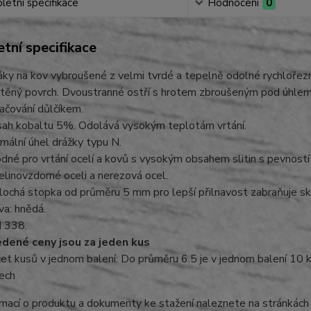
etní specifikace
Hodnocení
0
tní specifikace
áky na kov vybroušené z velmi tvrdé a tepelně odolné rychlořezn
těný povrch. Dvoustranné ostří s hrotem zbroušeným pod úhlem
ačování důlčíkem.
ah kobaltu 5%. Odolává vysokým teplotám vrtání.
mální úhel drážky typu N.
dné pro vrtání ocelí a kovů s vysokým obsahem slitin s pevností
elinovzdorné oceli a nerezová ocel.
lochá stopka od průměru 5 mm pro lepší přilnavost zabraňuje sklo
va: hnědá.
 338.
dené ceny jsou za jeden kus
et kusů v jednom balení: Do průměru 6.5 je v jednom balení 10 k
ech
rmací o produktu a dokumenty ke stažení naleznete na stránkác