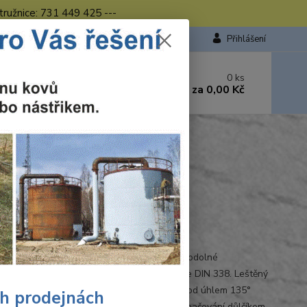
tružnice: 731 449 425 ---
Přihlášení
 si rady? Zavolejte.
0
ks
449 423
za
0,00 Kč
od. - 16.00 hod.
ukee
ilwaukee
Ohodnotit produkt
 338
 na kov vybroušené z velmi tvrdé a tepelně odolné
řezné oceli s příměsí kobaltu, vyráběny podle DIN 338. Leštěný
. Dvoustranné ostří s hrotem zbroušeným pod úhlem 135°
ch prodejnách
ečuje maximální vystředění - není nutné označování důlčíkem.