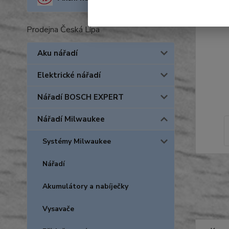
Prodejna Česká Lípa
Aku nářadí
Elektrické nářadí
Nářadí BOSCH EXPERT
Nářadí Milwaukee
Systémy Milwaukee
Nářadí
Akumulátory a nabíječky
Vysavače