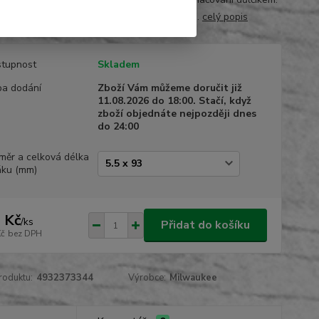
kobaltu 5%. Odolává vysokým teplotám vr...
celý popis
tupnost
Skladem
a dodání
Zboží Vám můžeme doručit již
11.08.2026 do 18:00. Stačí, když
zboží objednáte nejpozději dnes
do 24:00
měr a celková délka
áku (mm)
 Kč
/
ks
Přidat do košíku
Kč
bez DPH
roduktu:
4932373344
Výrobce:
Milwaukee