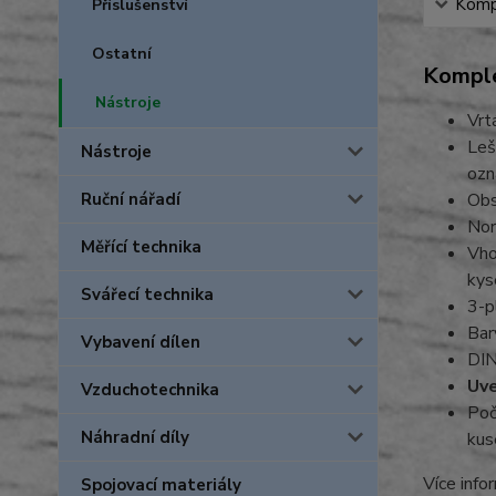
Kompl
Příslušenství
Ostatní
Komple
Nástroje
Vrt
Leš
Nástroje
ozn
Ruční nářadí
Obs
Nor
Měřící technika
Vho
kys
Svářecí technika
3-p
Bar
Vybavení dílen
DIN
Uve
Vzduchotechnika
Poč
Náhradní díly
kus
Více info
Spojovací materiály