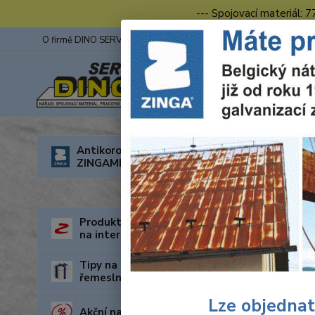
--- Spojovací materiál: 
O firmě DINO SERVIS s.r.o.
ZINGA
Fotogalerie z výstav
Úvod
N
Antikorozní nátěry
ZINGAMETALL
Vrtá
Produkty za nejnižší cenu
na internetu
Tipy na dárky pro kutily a
řemeslníky
Lze objednat
Akční nabídka