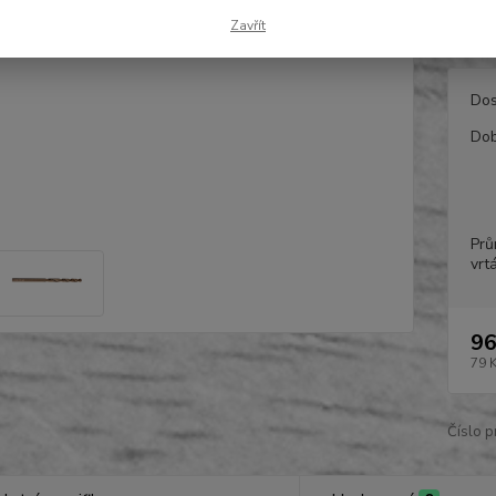
Obsah 
Zavřít
Dos
Dob
Prů
vrt
96
79 
Číslo p