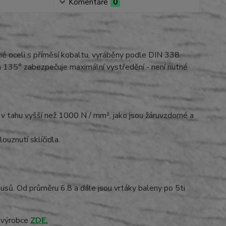
Komentáře
0
é oceli s příměsí kobaltu, vyráběny podle DIN 338.
 135° zabezpečuje maximální vystředění - není nutné
 v tahu vyšší než 1000 N / mm², jako jsou žáruvzdorné a
uznutí sklíčidla.
usů. Od průměru 6.8 a dále jsou vrtáky baleny po 5ti
h výrobce
ZDE.