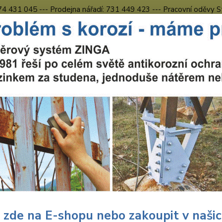
774 431 045 --- Prodejna nářadí: 731 449 423 --- Pracovní oděvy S
Obchodní podmínky
Kontakty Česká Lípa
Nevíte
Hledat
731 
8.00 h
ářadí Milwaukee
Nástroje
Vrtáky do kovu HSS RED COBALT Milwa
ky do kovu HSS RED COBALT M
DIN
Vrtáky
rychlo
povrch
 zde na E-shopu nebo zakoupit v naši
zabezp