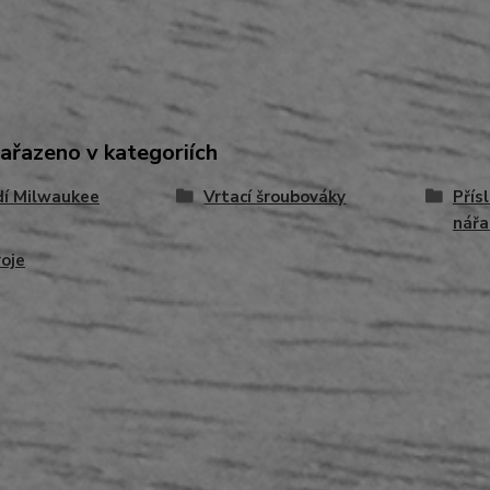
zařazeno v kategoriích
dí Milwaukee
Vrtací šroubováky
Přís
nářa
oje