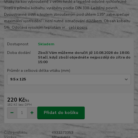
Vrtáky na kov vybroušené z velmi tvrdé a tepelně odolné rychlořezné
oceli s příměsí kobaltu, vyráběny podle DIN 338. Leštěný povrch.
Dvoustranné ostří s hrotem zbroušeným pod úhlem 135° zabezpečuje
maximální vystředění - není nutné označování důlčíkem. Obsah kobaltu
5%. Odolává vysokým teplotám vr...
celý popis
Dostupnost
Skladem
Doba dodání
Zboží Vám můžeme doručit již 10.08.2026 do 18:00.
Stačí, když zboží objednáte nejpozději do zítra do
15:00
Průměr a celková délka vrtáku (mm)
220 Kč
/
ks
182 Kč
bez DPH
Přidat do košíku
Číslo produktu:
4932373353
Výrobce:
Milwaukee