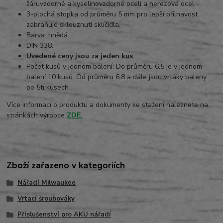
žáruvzdorné a kyselinovzdorné oceli a nerezová ocel.
3-plochá stopka od průměru 5 mm pro lepší přilnavost
zabraňuje sklouznutí sklíčidla.
Barva: hnědá.
DIN 338.
Uvedené ceny jsou za jeden kus
Počet kusů v jednom balení: Do průměru 6.5 je v jednom
balení 10 kusů. Od průměru 6.8 a dále jsou vrtáky baleny
po 5ti kusech
Více informací o produktu a dokumenty ke stažení naleznete na
stránkách výrobce
ZDE.
Zboží zařazeno v kategoriích
Nářadí Milwaukee
Vrtací šroubováky
Příslušenství pro AKU nářadí