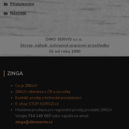
Příslušenství
Nástroje
DINO
SERVI
S
s.r.o.
Stroje, nářadí, ochranné pracovní prostředky
Již od roku 1990
ZINGA
Co je ZINGA?
ZINGA reference z ČR a ze světa
Kontakt: prodej a technické poradenství
E-shop STOP-KOROZI.cz
Hledáme prodejce pro regionální prodej produktů ZINGA.
Volejte
734 149 007
nebo napište na email:
zinga@dinoservis.cz