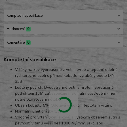
Kompletní specifikace
Hodnocení
0
Komentáře
0
Kompletní specifikace
Vrtáky na kov vybroušené z velmi tvrdé a tepelně odolné
rychlořezné oceli s příměsí kobaltu, vyráběny podle DIN
338.
Leštěný povrch. Dvoustranné ostří s hrotem zbroušeným
pod úhlem 135° zabezpečuje maximální vystředění - není
nutné označování důlčíkem.
Obsah kobaltu 5%. Odolává vysokým teplotám vrtání.
Normální úhel drážky typu N.
Vhodné pro vrtání ocelí a kovů s vysokým obsahem slitin s
pevností v tahu vyšší než 1000 N / mm², jako jsou