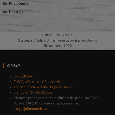
Příslušenství
Nástroje
DINO
SERVI
S
s.r.o.
Stroje, nářadí, ochranné pracovní prostředky
Již od roku 1990
ZINGA
Co je ZINGA?
ZINGA reference z ČR a ze světa
Kontakt: prodej a technické poradenství
E-shop STOP-KOROZI.cz
Hledáme prodejce pro regionální prodej produktů ZINGA.
Volejte
734 149 007
nebo napište na email:
zinga@dinoservis.cz