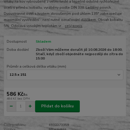
Vrtáky na kov vybroušené z velmi tvrdé a tepelně odolné rychlořezné
oceli s příměsí kobaltu, vyráběny podle DIN 338. Leštěný povrch.
Dvoustranné ostří s hrotem zbroušeným pod úhlem 135° zabezpečuje
maximální vystředění - není nutné označování důlčíkem. Obsah kobaltu
5%. Odolává vysokým teplotám vr...
celý popis
Dostupnost
Skladem
Doba dodání
Zboží Vám můžeme doručit již 10.08.2026 do 18:00.
Stačí, když zboží objednáte nejpozději do zítra do
15:00
Průměr a celková délka vrtáku (mm)
586 Kč
/
ks
484 Kč
bez DPH
Přidat do košíku
Číslo produktu:
4932373359
Výrobce:
Milwaukee