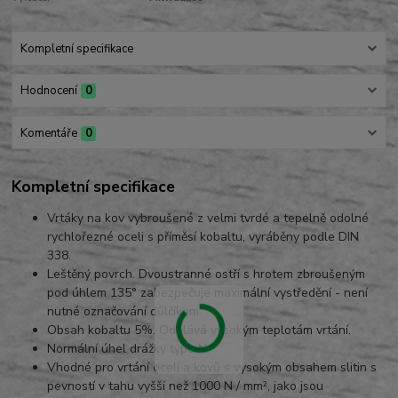
Kompletní specifikace
Hodnocení
0
Komentáře
0
Kompletní specifikace
Vrtáky na kov vybroušené z velmi tvrdé a tepelně odolné
rychlořezné oceli s příměsí kobaltu, vyráběny podle DIN
338.
Leštěný povrch. Dvoustranné ostří s hrotem zbroušeným
pod úhlem 135° zabezpečuje maximální vystředění - není
nutné označování důlčíkem.
Obsah kobaltu 5%. Odolává vysokým teplotám vrtání.
Normální úhel drážky typu N.
Vhodné pro vrtání ocelí a kovů s vysokým obsahem slitin s
pevností v tahu vyšší než 1000 N / mm², jako jsou