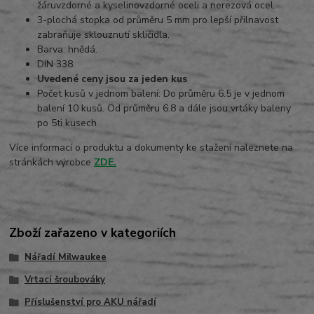
žáruvzdorné a kyselinovzdorné oceli a nerezová ocel.
3-plochá stopka od průměru 5 mm pro lepší přilnavost
zabraňuje sklouznutí sklíčidla.
Barva: hnědá.
DIN 338.
Uvedené ceny jsou za jeden kus
Počet kusů v jednom balení: Do průměru 6.5 je v jednom
balení 10 kusů. Od průměru 6.8 a dále jsou vrtáky baleny
po 5ti kusech
Více informací o produktu a dokumenty ke stažení naleznete na
stránkách výrobce
ZDE.
Zboží zařazeno v kategoriích
Nářadí Milwaukee
Vrtací šroubováky
Příslušenství pro AKU nářadí