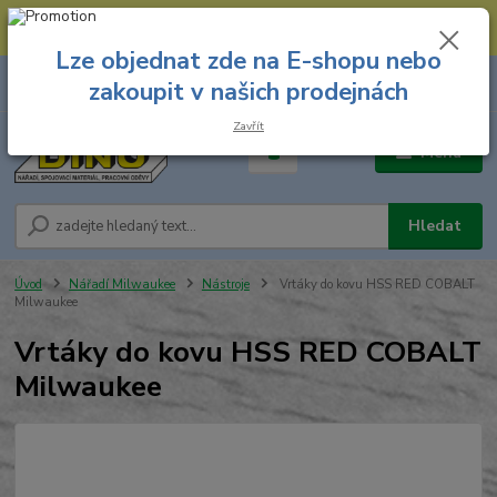
--- Spojovací materiál: 774 431 045 --- Prodejna nářadí: 731 449 423 --
- Pracovní oděvy Stružnice: 731 449 425 ---
Lze objednat zde na E-shopu nebo
0
ks
731 449 423
zakoupit v našich prodejnách
za
0,00 Kč
8.00 hod. - 16.00 hod.
Zavřít
Menu
Hledat
Úvod
Nářadí Milwaukee
Nástroje
Vrtáky do kovu HSS RED COBALT
Milwaukee
Vrtáky do kovu HSS RED COBALT
Milwaukee