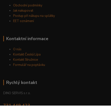
Obchodní podmínky
Jak nakupovat
Postup při nákupu na splátky
EET oznámení
Kontaktní informace
O nás
Kontakt Česká Lípa
Kontakt Stružnice
Formulář na poptávku
Rychlý kontakt
DINO SERVIS s.r.o.
731 449 423
8.00 hod. - 16.00 hod.