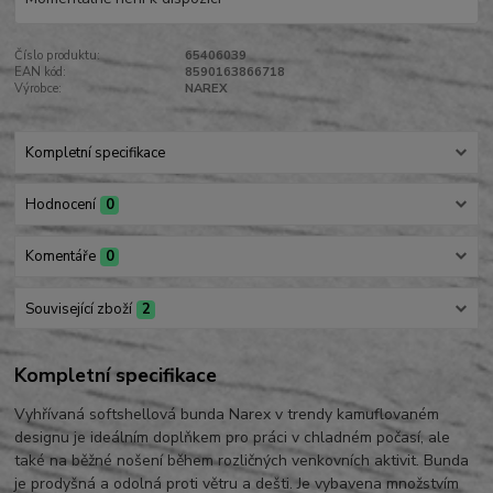
Číslo produktu:
65406039
EAN kód:
8590163866718
Výrobce:
NAREX
Kompletní specifikace
Hodnocení
0
Komentáře
0
Související zboží
2
Kompletní specifikace
Vyhřívaná softshellová bunda Narex v trendy kamuflovaném
designu je ideálním doplňkem pro práci v chladném počasí, ale
také na běžné nošení během rozličných venkovních aktivit. Bunda
je prodyšná a odolná proti větru a dešti. Je vybavena množstvím