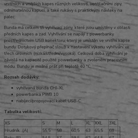
vnitřních a vnějších kapes různých velikostí, ventilačními zipy,
odnímatelnou kapucí, a také rukávy s praktickými návleky na
palec.
Bunda má celkem tři vyhřívací zóny, které jsou umístěny v oblasti
předních kapes a zad. Vyhřívání se napájí z powerbanky
prostřednictvím USB konektoru, který je umístěn ve vnitřní kapse
bundy. Dotykový přepínač slouží k nastavení výkonu vyhřívání ve
třech úrovních (nízká/střední/vysoká). Celková doba vyhřívání je
závislá na kapacitě použité powerbanky a zvoleném pracovním
módu. Bundu je možné prát při teplotě 40 °C.
Rozsah dodávky:
vyhřívaná bunda CHJ-XL
powerbanka PWB 10
nabíjecí/propojovací kabel USB-C
Tabulka velikostí:
XS
S
M
L
XL
XXL
3XL
Hrudník (A)
55,5
58
60,5
63
65,5
68
Boky (B)
54,5
57
59,5
62
64,5
67