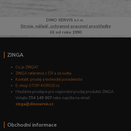
DINO
SERVI
S
s.r.o.
Stroje, nářadí, ochranné pracovní prostředky
Již od roku 1990
ZINGA
Co je ZINGA?
ZINGA reference z ČR a ze světa
Kontakt: prodej a technické poradenství
E-shop STOP-KOROZI.cz
Hledáme prodejce pro regionální prodej produktů ZINGA.
Volejte
734 149 007
nebo napište na email:
zinga@dinoservis.cz
Obchodní informace