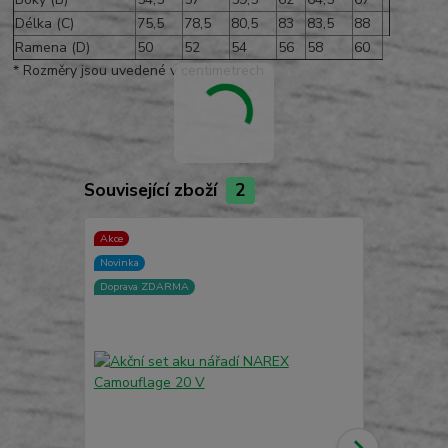
Délka (C)
75,5
78,5
80,5
83
83,5
88
Ramena (D)
50
52
54
56
58
60
* Rozměry jsou uvedené v centimetrech
Související zboží
2
Akce
Akce
Novinka
Doprava ZD
Doprava ZDARMA