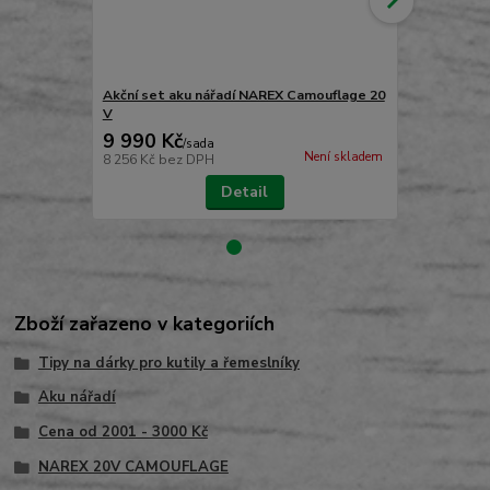
Akční set aku nářadí NAREX Camouflage 20
Přenosné pr
V
CAMOUFLA
9 990 Kč
2 990 Kč
/
sada
Není skladem
8 256 Kč
bez DPH
2 471 Kč
bez
Detail
Zboží zařazeno v kategoriích
Tipy na dárky pro kutily a řemeslníky
Aku nářadí
Cena od 2001 - 3000 Kč
NAREX 20V CAMOUFLAGE