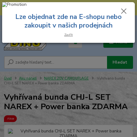
--- Spojovací materiál: 774 431 045 --- Prodejna nářadí: 731 449 423 --
- Pracovní oděvy Stružnice: 731 449 425 ---
Lze objednat zde na E-shopu nebo
0
ks
731 449 423
zakoupit v našich prodejnách
za
0,00 Kč
8.00 hod. - 16.00 hod.
Zavřít
Menu
Hledat
Úvod
Aku nářadí
NAREX 20V CAMOUFLAGE
Vyhřívaná bunda
CHJ-L SET NAREX + Power banka ZDARMA
Vyhřívaná bunda CHJ-L SET
NAREX + Power banka ZDARMA
Akce