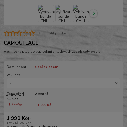
Ohodnotit produkt
CAMOUFLAGE
Akční cena platí do vyprodání skladových zásob
celý popis
Dostupnost
Není skladem
Velikost
Cena před
2 990 Kč
slevou
Ušetříte
1 000 Kč
1 990 Kč
/
ks
1 645 Kč
bez DPH
Momentálně není k dispozici