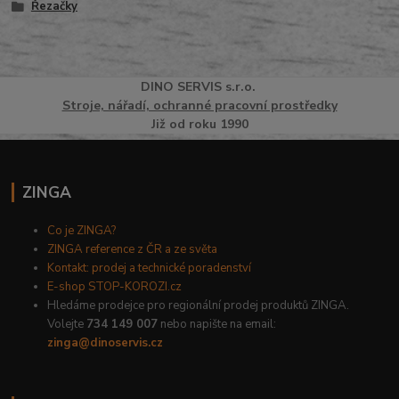
Řezačky
DINO
SERVI
S
s.r.o.
Stroje, nářadí, ochranné pracovní prostředky
Již od roku 1990
ZINGA
Co je ZINGA?
ZINGA reference z ČR a ze světa
Kontakt: prodej a technické poradenství
E-shop STOP-KOROZI.cz
Hledáme prodejce pro regionální prodej produktů ZINGA.
Volejte
734 149 007
nebo napište na email:
zinga@dinoservis.cz