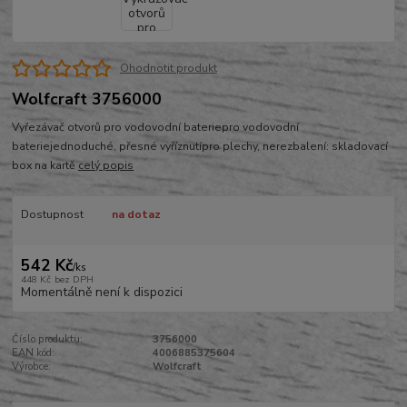
Ohodnotit produkt
Wolfcraft 3756000
Vyřezávač otvorů pro vodovodní bateriepro vodovodní
bateriejednoduché, přesné vyříznutípro plechy, nerezbalení: skladovací
box na kartě
celý popis
Dostupnost
na dotaz
542 Kč
/
ks
448 Kč
bez DPH
Momentálně není k dispozici
Číslo produktu:
3756000
EAN kód:
4006885375604
Výrobce:
Wolfcraft