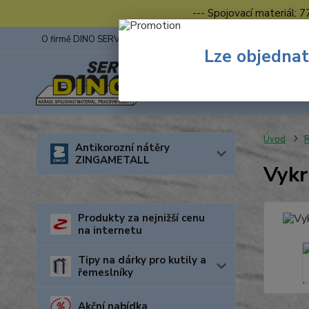
--- Spojovací materiál: 
O firmě DINO SERVIS s.r.o.
ZINGA
Fotogalerie z výstav
Lze objednat
Úvod
R
Antikorozní nátěry
ZINGAMETALL
Vykr
Produkty za nejnižší cenu
na internetu
Tipy na dárky pro kutily a
řemeslníky
Akční nabídka