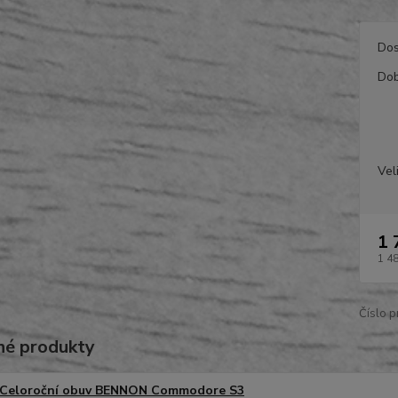
Dos
Dob
Vel
1 
1 4
Číslo p
é produkty
Celoroční obuv BENNON Commodore S3