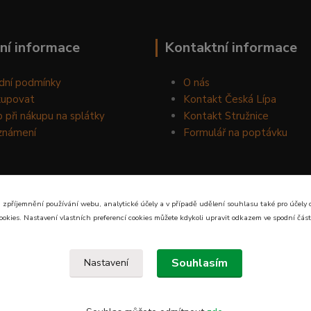
ní informace
Kontaktní informace
dní podmínky
O nás
kupovat
Kontakt Česká Lípa
 při nákupu na splátky
Kontakt Stružnice
známení
Formulář na poptávku
 zpříjemnění používání webu, analytické účely a v případě udělení souhlasu také pro účely 
ookies. Nastavení vlastních preferencí cookies můžete kdykoli upravit odkazem ve spodní část
Souhlasím
Nastavení