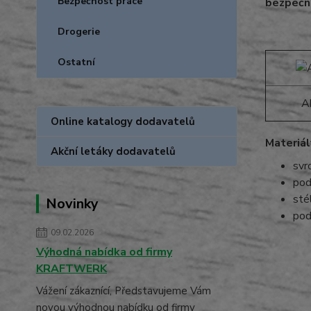
Bezpečnost práce
bezpečn
Drogerie
Ostatní
A
Online katalogy dodavatelů
Materiál
Akční letáky dodavatelů
svr
pod
sté
Novinky
po
09.02.2026
Výhodná nabídka od firmy
KRAFTWERK
Vážení zákaznící, Představujeme Vám
novou výhodnou nabídku od firmy