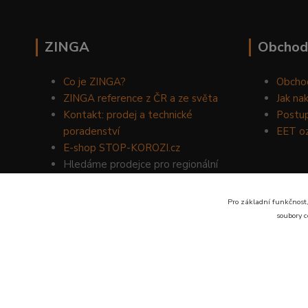
ZINGA
Obchod
Co je ZINGA?
Obcho
ZINGA reference z ČR a ze světa
Jak na
Kontakt: prodej a technické
Postup
poradenství
EET o
E-shop STOP-KOROZI.cz
Hledáme prodejce pro regionální
prodej produktů ZINGA.
Volejte
734 149 007
nebo napište
Pro základní funkčnost,
na email:
zinga@dinoservis.cz
soubory c
Proč nakupovat u nás? Jsme na trhu již od roku 1990.