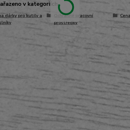
zařazeno v kategoriích
na dárky pro kutily a
Ochranné pracovní
Cena
lníky
prostředky