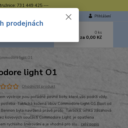
tružnice: 731 449 425 ---
Přihlášení
ch prodejnách
 si rady? Zavolejte.
0
ks
449 423
za
0,00 Kč
od. - 16.00 hod.
ommodore light O1
dore light O1
Ohodnotit produkt
em výstroje jsou pořádné pevné boty, které vás podrží vždy,
e potřeba. Taktická kožená obuv Commodore Light O1 Boot od
 Bennon byla navržená právě proto. Taktická, lehká zásahová
ez kovových součástí Commodore Light je opatřena
em rychlého šněrování a je vhodná pro slu...
celý popis