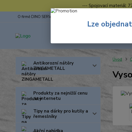
--- Spojovací materiál: 
O firmě DINO SERVIS s.r.o.
ZINGA
Fotogalerie z výstav
Lze objednat
Úvod
O
Antikorozní nátěry
ZINGAMETALL
Vyso
Produkty za nejnižší cenu
na internetu
Tipy na dárky pro kutily a
řemeslníky
Akční nabídka