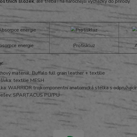
ostních složek
, ale třeba i na náročnější vycházky do přírody.
bsorpce energie
Protiskluz
A
y:
chový materiál: Buffalo full grain leather + textilie
šívka: textilie MESH
lka: WARRIOR trojkomponentní anatomická stélka s odpružující
dešev: SPARTACUS PU/PU