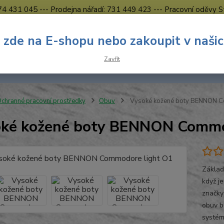
774 431 045 --- Prodejna nářadí: 731 449 423 --- Pracovní oděvy S
Obchodní podmínky
Kontakty Česká Lípa
 zde na E-shopu nebo zakoupit v naši
Nevíte
Hledat
Zavřít
731 
8.00 h
chranné pracovní prostředky
Obuv
Vysoké kožené boty BENNON C
ké kožené boty BENNON Commo
Základ
když j
značky
obuv b
systém