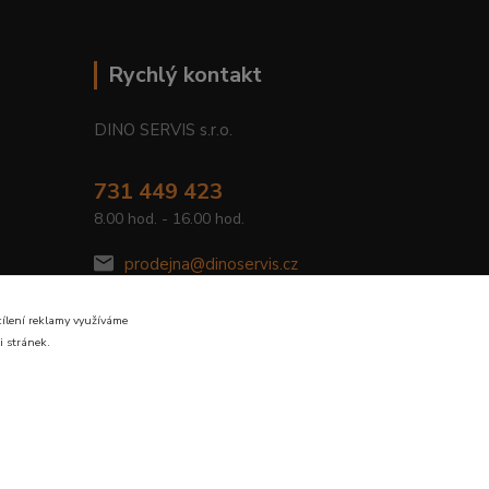
Rychlý kontakt
DINO SERVIS s.r.o.
731 449 423
8.00 hod. - 16.00 hod.
prodejna@dinoservis.cz
cílení reklamy využíváme
i stránek.
Vytvořeno na
Eshop-rychle.cz