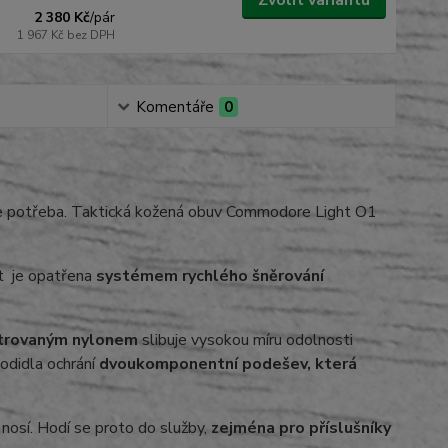
Zvolit variantu
2 380 Kč
/
pár
1 967 Kč
bez DPH
Komentáře
0
 je potřeba. Taktická kožená obuv Commodore Light O1
t
je opatřena
systémem rychlého šněrování
lstrovaným nylonem
slibuje vysokou míru odolnosti
odidla ochrání
dvoukomponentní podešev, která
nosí. Hodí se proto do služby,
zejména pro příslušníky