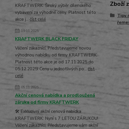
Zboží 
KRAFTWERK. Široký výběr dílenského
vybavení za výhodné ceny. Platnost této
Tipy 
akce j...
číst celé
řemes
19.11.2025
KRAFTWERK BLACK FRIDAY
Vážení zákaznící, Představujeme novou
výhodnou nabídku od firmy KRAFTWERK.
Platnost této akce je od 17.11.2025 do
05.12.2025! Ceny u jednotlivých po...
číst
celé
05.11.2025
Akční cenová nabídka a prodloužená
záruka od firmy KRAFTWERK
🛠️ Exkluzivní akční cenová nabídka
KRAFTWERK: Nyní s 7 LETOU ZÁRUKOU!
Vážení zákazníci, Představujeme vám akční