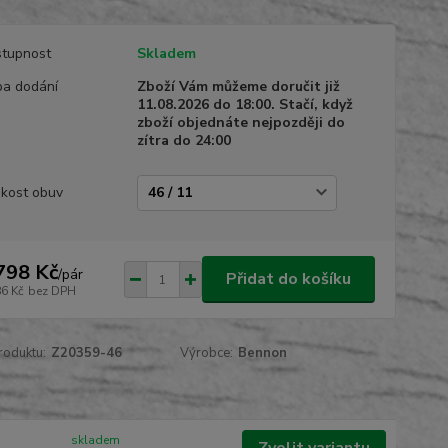
tupnost
Skladem
a dodání
Zboží Vám můžeme doručit již
11.08.2026 do 18:00. Stačí, když
zboží objednáte nejpozději do
zítra do 24:00
ikost obuv
798 Kč
/
pár
Přidat do košíku
86 Kč
bez DPH
roduktu:
Z20359-46
Výrobce:
Bennon
skladem