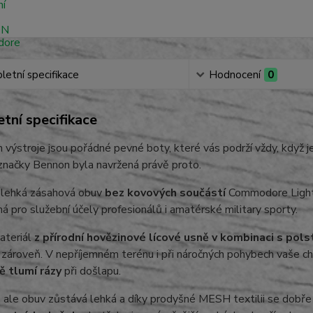
etní specifikace
Hodnocení
0
tní specifikace
výstroje jsou pořádné pevné boty, které vás podrží vždy, když
značky Bennon byla navržená právě proto.
, lehká zásahová obuv
bez kovových součástí
Commodore Ligh
ná pro služební účely profesionálů i amatérské military sporty.
ateriál
z přírodní hovězinové lícové usně v kombinaci s po
 zároveň. V nepříjemném terénu i při náročných pohybech vaše ch
ě tlumí rázy
při došlapu.
ale obuv zůstává lehká a díky prodyšné MESH textilii se dobře 