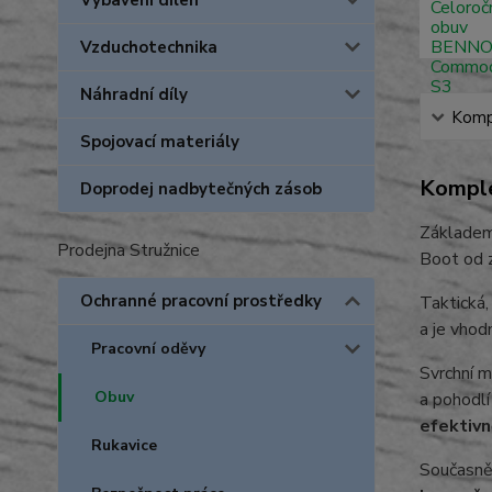
Vybavení dílen
Vzduchotechnika
Náhradní díly
Kompl
Spojovací materiály
Komple
Doprodej nadbytečných zásob
Základem 
Prodejna Stružnice
Boot od 
Ochranné pracovní prostředky
Taktická
a je vhod
Pracovní oděvy
Svrchní m
Obuv
a pohodlí
efektivn
Rukavice
Současně 