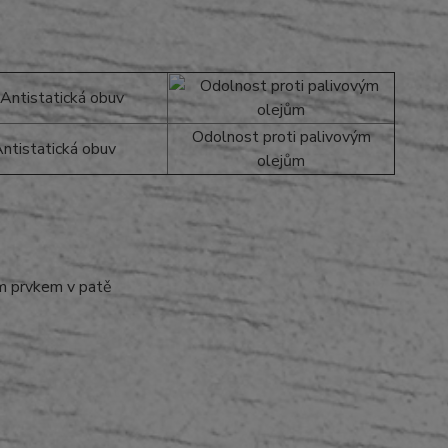
Odolnost proti palivovým
ntistatická obuv
olejům
m prvkem v patě