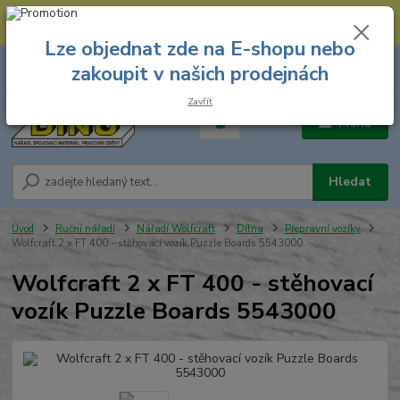
--- Spojovací materiál: 774 431 045 --- Prodejna nářadí: 731 449 423 --
- Pracovní oděvy Stružnice: 731 449 425 ---
Lze objednat zde na E-shopu nebo
0
ks
731 449 423
zakoupit v našich prodejnách
za
0,00 Kč
8.00 hod. - 16.00 hod.
Zavřít
Menu
Hledat
Úvod
Ruční nářadí
Nářadí Wolfcraft
Dílna
Přepravní vozíky
Wolfcraft 2 x FT 400 - stěhovací vozík Puzzle Boards 5543000
Wolfcraft 2 x FT 400 - stěhovací
vozík Puzzle Boards 5543000