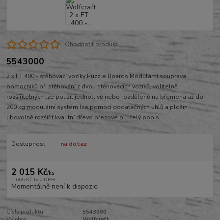
Ohodnotit produkt
5543000
2 x FT 400 - stěhovací vozíky Puzzle Boards Modulární souprava
pomocníků při stěhování z dvou stěhovacích vozíků, volitelně
rozšířitelných lze použít jednotlivě nebo rozděleně na břemena až do
200 kg modulární systém lze pomocí dodatečných uhlů a plošin
libovolně rozšířit kvalitní dřevo březové p...
celý popis
Dostupnost
na dotaz
2 015 Kč
/
ks
1 665 Kč
bez DPH
Momentálně není k dispozici
Číslo produktu:
5543000
Výrobce:
Wolfcraft