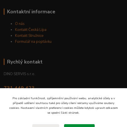
Kontaktní informace
O nás
Kontakt Česká Lípa
Kontakt Stružnice
Formulář na poptávku
Rychlý kontakt
DINO SERVIS s.r.o.
731 449 423
8.00 hod. - 16.00 hod.
Pro základní funkčnost, zpříjemnění používání webu, analytické účely a v
případě udělení souhlasu také pro účely cílení reklamy využíváme soubory
prodejna@dinoservis.cz
cookies. Nastavení vlastních preferencí cookies můžete kdykoli upravit odkazem
ve spodní části stránek.