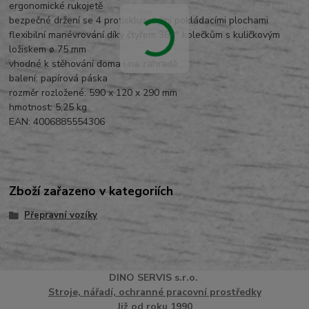
ergonomické rukojetě
bezpečné držení se 4 protiskluzovými pokládacími plochami
flexibilní manévrování díky čtyřem 360° kolečkům s kuličkovým
ložiskem ø 75 mm
vhodné k stěhování doma i na zahradě
balení: papírová páska
rozměr rozložené: 590 x 120 x 290 mm
hmotnost: 5,25 kg
EAN: 4006885554306
Zboží zařazeno v kategoriích
Přepravní vozíky
DINO
SERVI
S
s.r.o.
Stroje, nářadí, ochranné pracovní prostředky
Již od roku 1990