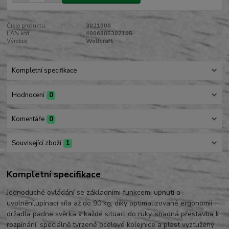
Číslo produktu:
3021000
EAN kód:
4006885302105
Výrobce:
Wolfcraft
Kompletní specifikace
Hodnocení
0
Komentáře
0
Související zboží
1
Kompletní specifikace
Jednoduché ovládání se základními funkcemi upnutí a
uvolnění,upínací síla až do 90 kg, díky optimalizované ergonomii
držadla padne svěrka v každé situaci do ruky, snadná přestavba k
rozpínání, speciálně tvrzené ocelové kolejnice a plast vyztužený