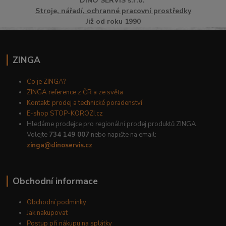
DINO
SERVI
S
s.r.o.
Stroje, nářadí, ochranné pracovní prostředky
Již od roku 1990
ZINGA
Co je ZINGA?
ZINGA reference z ČR a ze světa
Kontakt: prodej a technické poradenství
E-shop STOP-KOROZI.cz
Hledáme prodejce pro regionální prodej produktů ZINGA.
Volejte
734 149 007
nebo napište na email:
zinga@dinoservis.cz
Obchodní informace
Obchodní podmínky
Jak nakupovat
Postup při nákupu na splátky