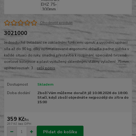
Ohodnotit produkt
3021000
Jednoduché ovládání se základními funkcemi upnutí a uvolnění,upínací
síla až do 90 kg, díky optimalizované ergonomii držadla padne svěrka v
každé situaci do ruky, snadná přestavba k rozpínání, speciálně tvrzené
ocelové kolejnice a plast vyztužený skleněnými vlákny, vyložení: 75 mm,
upínací rozsah: 3...
celý popis
Dostupnost
Skladem
Doba dodání
Zboží Vám můžeme doručit již 10.08.2026 do 18:00.
Stačí, když zboží objednáte nejpozději do zítra do
15:00
359 Kč
/
ks
297 Kč
bez DPH
Přidat do košíku