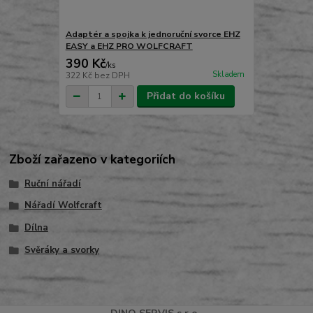
Adaptér a spojka k jednoruční svorce EHZ
EASY a EHZ PRO WOLFCRAFT
390 Kč
/
ks
Skladem
322 Kč
bez DPH
Přidat do košíku
Zboží zařazeno v kategoriích
Ruční nářadí
Nářadí Wolfcraft
Dílna
Svěráky a svorky