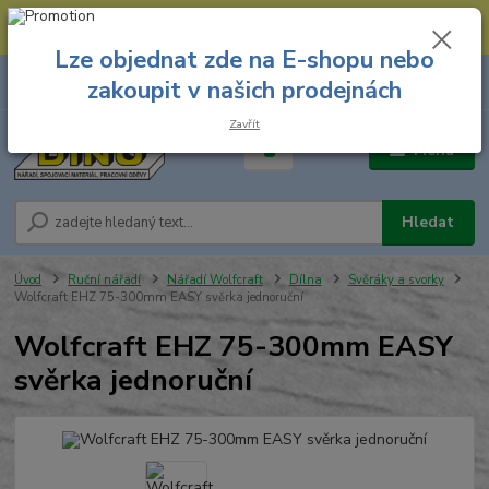
--- Spojovací materiál: 774 431 045 --- Prodejna nářadí: 731 449 423 --
- Pracovní oděvy Stružnice: 731 449 425 ---
Lze objednat zde na E-shopu nebo
0
ks
731 449 423
zakoupit v našich prodejnách
za
0,00 Kč
8.00 hod. - 16.00 hod.
Zavřít
Menu
Hledat
Úvod
Ruční nářadí
Nářadí Wolfcraft
Dílna
Svěráky a svorky
Wolfcraft EHZ 75-300mm EASY svěrka jednoruční
Wolfcraft EHZ 75-300mm EASY
svěrka jednoruční