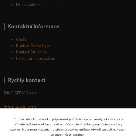
EET oznámení
Kontaktní informace
O nás
Kontakt Česká Lípa
Kontakt Stružnice
Formulář na poptávku
Rychlý kontakt
DINO SERVIS s.r.o.
731 449 423
8.00 hod. - 16.00 hod.
Pro základní funkčnost, zpříjemnění používání webu, analytické účely a v
případě udělení souhlasu také pro účely cílení reklamy využíváme soubory
prodejna@dinoservis.cz
cookies. Nastavení vlastních preferencí cookies můžete kdykoli upravit odkazem
ve spodní části stránek.