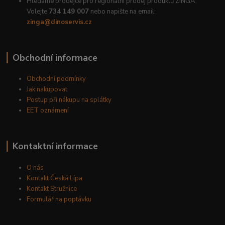
Hledáme prodejce pro regionální prodej produktů ZINGA.
Volejte
734 149 007
nebo napište na email:
zinga@dinoservis.cz
Obchodní informace
Obchodní podmínky
Jak nakupovat
Postup při nákupu na splátky
EET oznámení
Kontaktní informace
O nás
Kontakt Česká Lípa
Kontakt Stružnice
Formulář na poptávku