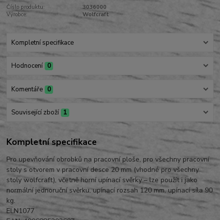
Číslo produktu:
3036000
Výrobce:
Wolfcraft
Kompletní specifikace
Hodnocení
0
Komentáře
0
Související zboží
1
Kompletní specifikace
Pro upevňování obrobků na pracovní ploše, pro všechny pracovní
stoly s otvorem v pracovní desce 20 mm (vhodné pro všechny
stoly wolfcraft), včetně horní upínací svěrky – lze použít i jako
normální jednoruční svěrku, upínací rozsah 120 mm, upínací síla 90
kg.
ELN1077