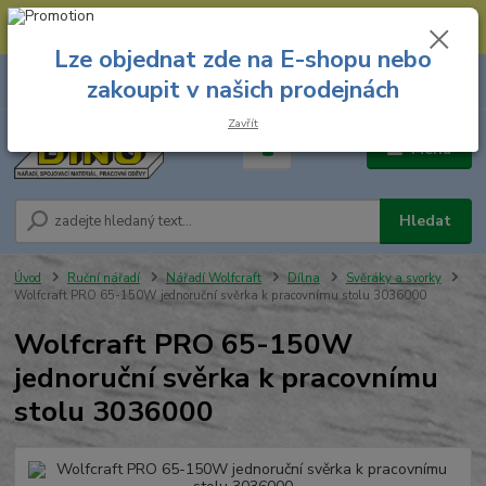
--- Spojovací materiál: 774 431 045 --- Prodejna nářadí: 731 449 423 --
- Pracovní oděvy Stružnice: 731 449 425 ---
Lze objednat zde na E-shopu nebo
0
ks
731 449 423
zakoupit v našich prodejnách
za
0,00 Kč
8.00 hod. - 16.00 hod.
Zavřít
Menu
Hledat
Úvod
Ruční nářadí
Nářadí Wolfcraft
Dílna
Svěráky a svorky
Wolfcraft PRO 65-150W jednoruční svěrka k pracovnímu stolu 3036000
Wolfcraft PRO 65-150W
jednoruční svěrka k pracovnímu
stolu 3036000