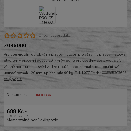
Ohodnotit produkt
3036000
Pro upevňování obrobků na pracovní ploše, pro všechny pracovní stoly s
otvorem v pracovní desce 20 mm (vhodné pro všechny stoly wolfcraft),
včetně horní upínací svěrky – lze použít i jako normální jednoruční svěrku,
upínací rozsah 120 mm, upínací síla 90 kg. ELN1077 EAN: 4006885303607
celý popis
Dostupnost
na dotaz
688 Kč
/
ks
569 Kč
bez DPH
Momentálně není k dispozici