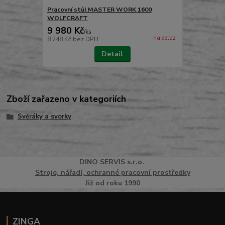
Pracovní stůl MASTER WORK 1600
WOLFCRAFT
9 980 Kč
/
ks
na dotaz
8 248 Kč
bez DPH
Detail
Zboží zařazeno v kategoriích
Svěráky a svorky
DINO
SERVI
S
s.r.o.
Stroje, nářadí, ochranné pracovní prostředky
Již od roku 1990
ZINGA