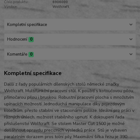
Číslo produktu:
6906000
Výrobce:
Wolfcraft
Kompletní specifikace
Hodnocení
0
Komentáře
0
Kompletní specifikace
Další z řady populárních dílenských stolů německé značky
Wolfcraft. Multifunkční pracovní stůl. K použití s kotoučovou pilou,
přímočarou pilou i bruskou. Robustní pracovní plocha s množstvím
upínacích možností. Jednoduchá manipulace díky pojezdovým
kolečkům, přesto stabilní ve stacionární poloze. Ideální pro práci v
různých úhlech, možnost stabilního upnutí. K dokoupení řada
příslušenství Wolfcraft. Se stolem Master Cut 1500 je možné
dosáhnout opravdu precizních výsledků práce. Stů je vybaven
paralelním dorazem pros tolní pily. Maximální šířka řezu je 390