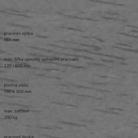
pracovní výška
865 mm
max. šířka upnutí/s upínacími pracnami
120 / 620 mm
plocha stolu
780 x 500 mm
max. zatížení
200 kg
pracovní deska: