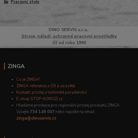
Pracovní stoly
DINO
SERVI
S
s.r.o.
Stroje, nářadí, ochranné pracovní prostředky
Již od roku 1990
ZINGA
Co je ZINGA?
ZINGA reference z ČR a ze světa
Kontakt: prodej a technické poradenství
E-shop STOP-KOROZI.cz
Hledáme prodejce pro regionální prodej produktů ZINGA.
Volejte
734 149 007
nebo napište na email:
zinga@dinoservis.cz