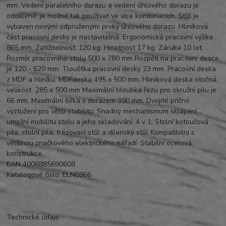
mm. Vedení paralelního dorazu a vedení úhlového dorazu je
oddělené, je možné tak používat ve více kombinacích. Stůl je
vybaven novými odpruženými prvky úhlového dorazu. Hliníková
část pracovní desky je nastavitelná. Ergonomická pracovní výška
865 mm. Zatížitelnost: 120 kg. Hmotnost 17 kg. Záruka 10 let.
Rozměr pracovního stolu 500 x 780 mm Rozpětí na pracovní desce
je 120 - 620 mm. Tloušťka pracovní desky 23 mm. Pracovní deska
z MDF a hliníku. MDFdeska 495 x 500 mm. Hliníková deska otočná,
velikost 285 x 500 mm Maximální hloubka řezu pro okružní pilu je
66 mm. Maximální šířka s dorazem 390 mm. Dvojité příčné
vyztužení pro větší stabilitu. Snadný mechanismum sklápění
umožní mobilitu stolu a jeho skladování. 4 v 1: Stolní kotoučová
pila, stolní pila, frézovací stůl a dílenský stůl Kompatibilní s
většinou značkového elektrického nářadí. Stabilní ocelová
konstrukce.
EAN 4006885690608
Katalogové číslo: ELN0966
Technické údaje