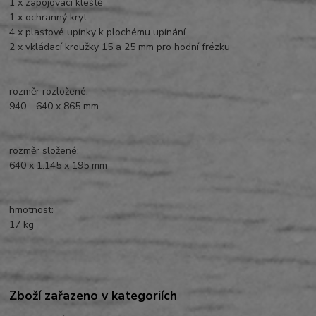
1 x zapojovací kleště
1 x ochranný kryt
4 x plastové upínky k plochému upínání
2 x vkládací kroužky 15 a 25 mm pro hodní frézku
rozměr rozložené:
940 - 640 x 865 mm
rozměr složené:
640 x 1.145 x 195 mm
hmotnost:
17 kg
Zboží zařazeno v kategoriích