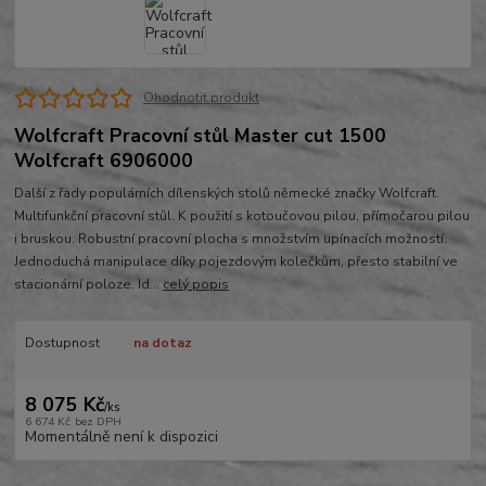
Ohodnotit produkt
Wolfcraft Pracovní stůl Master cut 1500
Wolfcraft 6906000
Další z řady populárních dílenských stolů německé značky Wolfcraft.
Multifunkční pracovní stůl. K použití s kotoučovou pilou, přímočarou pilou
i bruskou. Robustní pracovní plocha s množstvím upínacích možností.
Jednoduchá manipulace díky pojezdovým kolečkům, přesto stabilní ve
stacionární poloze. Id...
celý popis
Dostupnost
na dotaz
8 075 Kč
/
ks
6 674 Kč
bez DPH
Momentálně není k dispozici