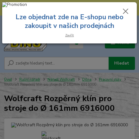
--- Spojovací materiál: 774 431 045 --- Prodejna nářadí: 731 449 423 --
- Pracovní oděvy Stružnice: 731 449 425 ---
Lze objednat zde na E-shopu nebo
0
ks
731 449 423
zakoupit v našich prodejnách
za
0,00 Kč
8.00 hod. - 16.00 hod.
Zavřít
Menu
Hledat
Úvod
Ruční nářadí
Nářadí Wolfcraft
Dílna
Pracovní stoly
Wolfcraft Rozpěrný klín pro stroje do Ø 161mm 6916000
Wolfcraft Rozpěrný klín pro
stroje do Ø 161mm 6916000