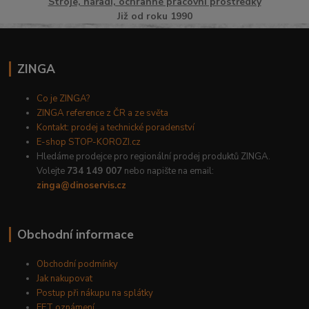
Stroje, nářadí, ochranné pracovní prostředky
Již od roku 1990
ZINGA
Co je ZINGA?
ZINGA reference z ČR a ze světa
Kontakt: prodej a technické poradenství
E-shop STOP-KOROZI.cz
Hledáme prodejce pro regionální prodej produktů ZINGA.
Volejte
734 149 007
nebo napište na email:
zinga@dinoservis.cz
Obchodní informace
Obchodní podmínky
Jak nakupovat
Postup při nákupu na splátky
EET oznámení