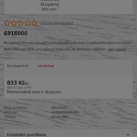
Ohodnotit produkt
6916000
Rozpěrný klín pro použití ruční okružní pily bez rozpěrného klínu na stole
MASTER cut 2500, pro pilové kotouče do průměru 160mm.
celý popis
Dostupnost
na dotaz
833 Kč
/
ks
688 Kč
bez DPH
Momentálně není k dispozici
Číslo produktu:
6916000
EAN kód:
4006885691605
Výrobce:
Wolfcraft
Kompletní specifikace