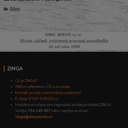
Dílna
DINO
SERVI
S
s.r.o.
Stroje, nářadí, ochranné pracovní prostředky
Již od roku 1990
ZINGA
Co je ZINGA?
ZINGA reference z ČR a ze světa
Kontakt: prodej a technické poradenství
E-shop STOP-KOROZI.cz
Hledáme prodejce pro regionální prodej produktů ZINGA.
Volejte
734 149 007
nebo napište na email:
zinga@dinoservis.cz