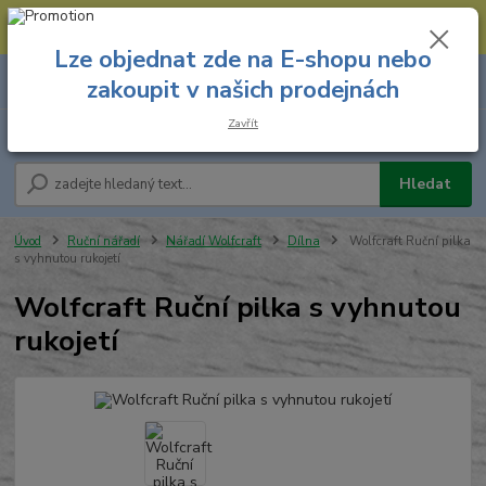
--- Spojovací materiál: 774 431 045 --- Prodejna nářadí: 731 449 423 --
- Pracovní oděvy Stružnice: 731 449 425 ---
Lze objednat zde na E-shopu nebo
0
ks
731 449 423
zakoupit v našich prodejnách
za
0,00 Kč
8.00 hod. - 16.00 hod.
Zavřít
Menu
Hledat
Úvod
Ruční nářadí
Nářadí Wolfcraft
Dílna
Wolfcraft Ruční pilka
s vyhnutou rukojetí
Wolfcraft Ruční pilka s vyhnutou
rukojetí