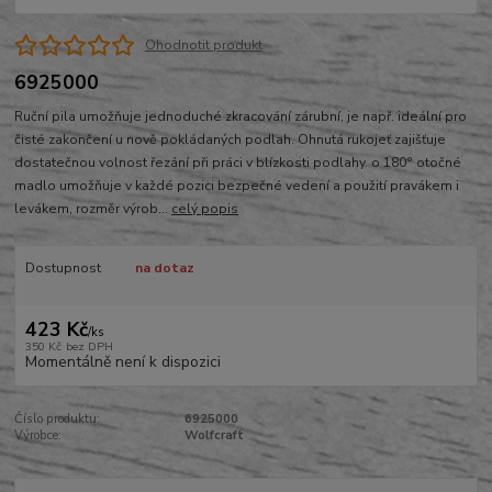
Ohodnotit produkt
6925000
Ruční pila umožňuje jednoduché zkracování zárubní, je např. ideální pro
čisté zakončení u nově pokládaných podlah. Ohnutá rukojeť zajišťuje
dostatečnou volnost řezání při práci v blízkosti podlahy. o 180° otočné
madlo umožňuje v každé pozici bezpečné vedení a použití pravákem i
levákem, rozměr výrob...
celý popis
Dostupnost
na dotaz
423 Kč
/
ks
350 Kč
bez DPH
Momentálně není k dispozici
Číslo produktu:
6925000
Výrobce:
Wolfcraft