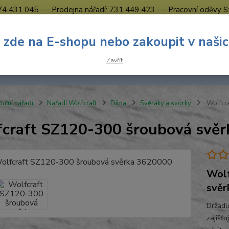
774 431 045 --- Prodejna nářadí: 731 449 423 --- Pracovní oděvy S
Obchodní podmínky
Kontakty Česká Lípa
 zde na E-shopu nebo zakoupit v naši
Nevíte
Hledat
Zavřít
731 
8.00 h
uční nářadí
Nářadí Wolfcraft
Dílna
Svěráky a svorky
Wolfcr
craft SZ120-300 šroubová svě
Wolf
svěr
Držadl
zajišť