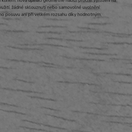
 klihem: nová upínací geometrie nabízí ploché vyložení na
 využití, žádné sklouznutí nebo samovolné uvolnění:
ího posuvu ani při velkém rozsahu díky hodnotným,