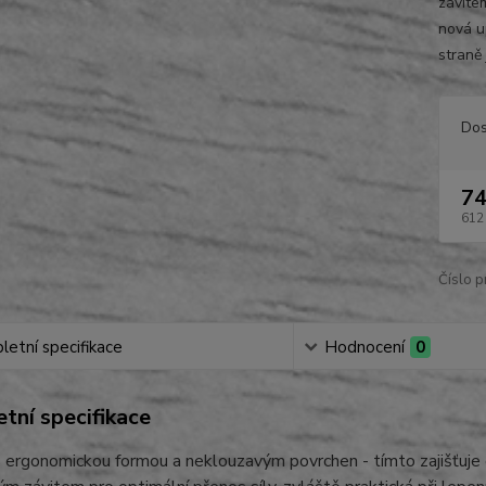
závitem
nová u
straně 
Dos
74
612
Číslo p
etní specifikace
Hodnocení
0
tní specifikace
 ergonomickou formou a neklouzavým povrchen - tímto zajišťuje 