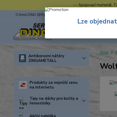
--- Spojovací materiál: 
O firmě DINO SERVIS s.r.o.
ZINGA
Fotogalerie z výstav
Lze objednat
Úvod
R
Antikorozní nátěry
ZINGAMETALL
Wolf
Produkty za nejnižší cenu
na internetu
Tipy na dárky pro kutily a
řemeslníky
Akční nabídka