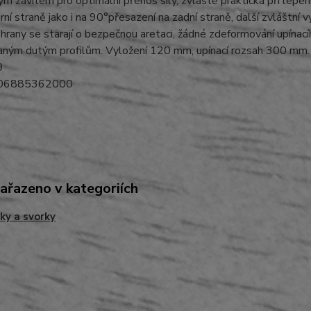
m závitem pro optimální přenos síly, zvláště praktická při lepení
orní straně jako i na 90°přesazení na zadní straně, další zvláštní
hrany se starají o bezpečnou aretaci, žádné zdeformování upínac
aným dutým profilům. Vyložení 120 mm, upínací rozsah 300 mm.
9
006885362000
zařazeno v kategoriích
ky a svorky