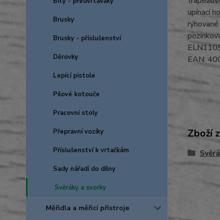
trapézový
Bity - předvrtáváky
upínací h
Brusky
rýhované 
pozinkov
Brusky - příslušenství
ELN110
Děrovky
EAN: 4
Lepící pistole
Pilové kotouče
Pracovní stoly
Zboží 
Přepravní vozíky
Příslušenství k vrtačkám
Svěrá
Sady nářadí do dílny
Svěráky a svorky
Měřidla a měřicí přístroje