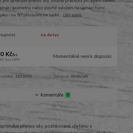
 pro optimální přenos síly, zvláště praktická při lepení klihem:
pínací geometrie nabízí ploché vyložení na upínací horní
jako i na 90°přesazení na zadní...
celý popis
tupnost
na dotaz
0 Kč
/
ks
Momentálně není k dispozici
 Kč
bez DPH
roduktu:
3620000
Výrobce:
Wolfcraft
Komentáře
0
optimální přenos síly, pozinkované vřeteno s