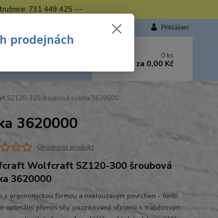
tružnice: 731 449 425 ---
Přihlášení
ch prodejnách
 si rady? Zavolejte.
0
ks
449 423
za
0,00 Kč
od. - 16.00 hod.
aft SZ120-300 šroubová svěrka 3620000
rka 3620000
Ohodnotit produkt
craft Wolfcraft SZ120-300 šroubová
ka 3620000
o s ergonomickou formou a neklouzavým povrchen - tímto
uje optimální přenos síly, pozinkované vřeteno s trapézovým