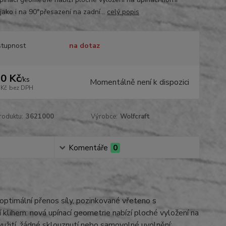
jako i na 90°přesazení na zadní...
celý popis
tupnost
na dotaz
0 Kč
/
ks
Momentálně není k dispozici
 Kč
bez DPH
roduktu:
3621000
Výrobce:
Wolfcraft
Komentáře
0
optimální přenos síly, pozinkované vřeteno s
 klihem: nová upínací geometrie nabízí ploché vyložení na
 využití, žádné sklouznutí nebo samovolné uvolnění: