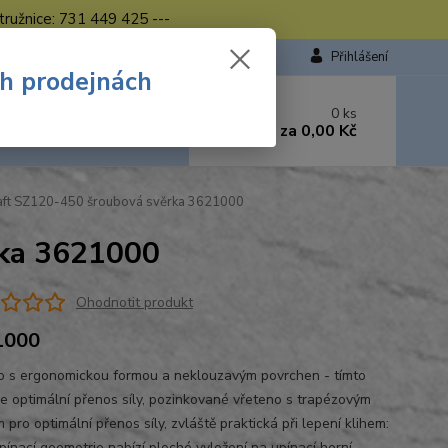
tružnice: 731 449 425 ---
Přihlášení
ch prodejnách
 si rady? Zavolejte.
0
ks
449 423
za
0,00 Kč
od. - 16.00 hod.
aft SZ120-450 šroubová svěrka 3621000
rka 3621000
Ohodnotit produkt
1000
o s ergonomickou formou a neklouzavým povrchen - tímto
uje optimální přenos síly, pozinkované vřeteno s trapézovým
 pro optimální přenos síly, zvláště praktická při lepení klihem:
pínací geometrie nabízí ploché vyložení na upínací horní