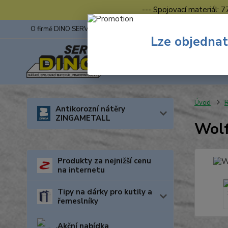
--- Spojovací materiál: 
O firmě DINO SERVIS s.r.o.
ZINGA
Fotogalerie z výstav
Lze objednat
Úvod
R
Antikorozní nátěry
ZINGAMETALL
Wolf
Produkty za nejnižší cenu
na internetu
Tipy na dárky pro kutily a
řemeslníky
Akční nabídka