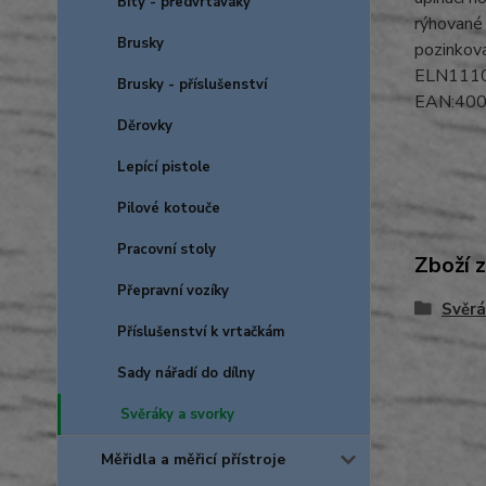
Bity - předvrtáváky
rýhované 
Brusky
pozinkov
ELN111
Brusky - příslušenství
EAN:40
Děrovky
Lepící pistole
Pilové kotouče
Pracovní stoly
Zboží 
Přepravní vozíky
Svěrá
Příslušenství k vrtačkám
Sady nářadí do dílny
Svěráky a svorky
Měřidla a měřicí přístroje