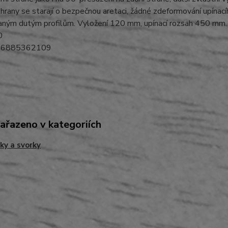
hrany se starají o bezpečnou aretaci, žádné zdeformování upínac
aným dutým profilům. Vyložení 120 mm, upínací rozsah 450 mm.
0
06885362109
zařazeno v kategoriích
ky a svorky