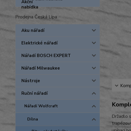
Prodejna Česká Lípa
Aku nářadí
Elektrické nářadí
Nářadí BOSCH EXPERT
Nářadí Milwaukee
Nástroje
Kompl
Ruční nářadí
Komple
Nářadí Wolfcraft
Držadlo s
Dílna
trapézový
upínací h