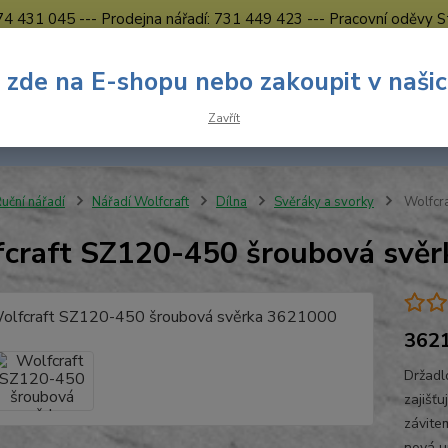
774 431 045 --- Prodejna nářadí: 731 449 423 --- Pracovní oděvy S
Obchodní podmínky
Kontakty Česká Lípa
 zde na E-shopu nebo zakoupit v naši
Nevíte
Hledat
Zavřít
731 
8.00 h
uční nářadí
Nářadí Wolfcraft
Dílna
Svěráky a svorky
Wolfcr
craft SZ120-450 šroubová svě
362
Držadl
zajišť
závitem
nová u