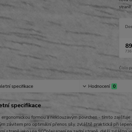
straně 
Dos
89
736
Číslo p
etní specifikace
Hodnocení
0
tní specifikace
 ergonomickou formou a neklouzavým povrchen - tímto zajišťuje 
m závitem pro optimální přenos síly, zvláště praktická při lepení
orní straně jako i na 90°přesazení na zadní straně, další zvláštní